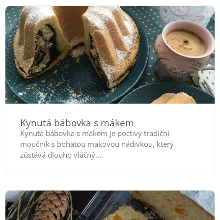
Kynutá bábovka s mákem
Kynutá bábovka s mákem je poctivý tradiční
moučník s bohatou makovou nádivkou, který
zůstává dlouho vláčný....