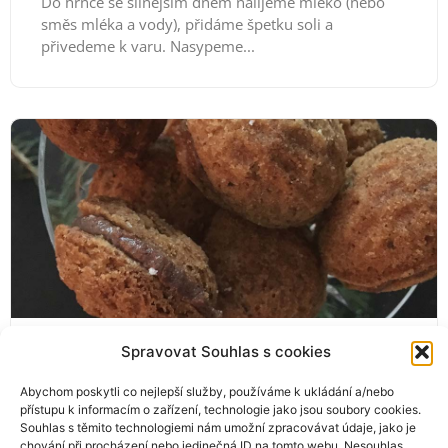
Do hrnce se silnějším dnem nalijeme mléko (nebo
směs mléka a vody), přidáme špetku soli a
přivedeme k varu. Nasypeme...
Spravovat Souhlas s cookies
Oříšky
Recept na oříšky z křehkého ořechového těsta
Abychom poskytli co nejlepší služby, používáme k ukládání a/nebo
plněného oříškovým krémem. Tradiční vánoční
přístupu k informacím o zařízení, technologie jako jsou soubory cookies.
ořechové cukroví, které po odležení krásně
Souhlas s těmito technologiemi nám umožní zpracovávat údaje, jako je
změkne....
chování při procházení nebo jedinečná ID na tomto webu. Nesouhlas