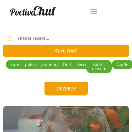
HLEDAT
kuřecí
polévky
Jednohubky
Dorty
Pečivo
Salát s
Nudle
masem
DEZERTY