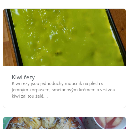
Kiwi řezy
Kiwi řezy jsou jednoduchý moučník na plech s
jemným korpusem, smetanovým krémem a vrstvou
kiwi zalitou želé....