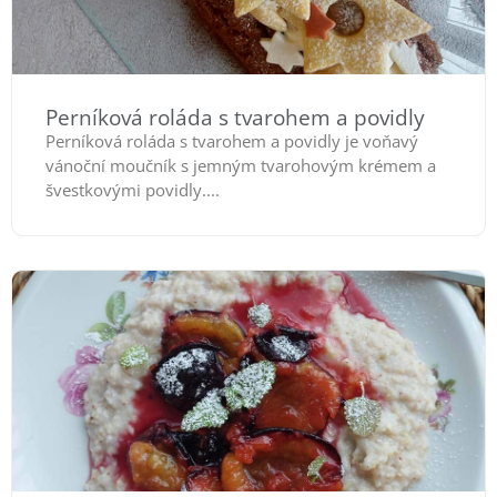
Perníková roláda s tvarohem a povidly
Perníková roláda s tvarohem a povidly je voňavý
vánoční moučník s jemným tvarohovým krémem a
švestkovými povidly....