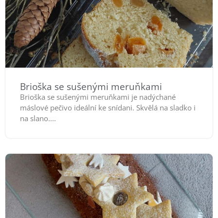
Brioška se sušenými meruňkami
Brioška se sušenými meruňkami je nadýchané
máslové pečivo ideální ke snídani. Skvělá na sladko i
na slano....