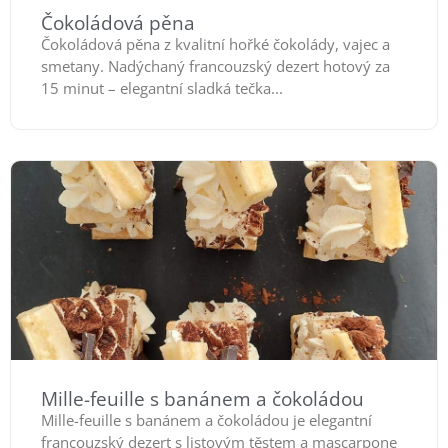
Čokoládová pěna
Čokoládová pěna z kvalitní hořké čokolády, vajec a
smetany. Nadýchaný francouzský dezert hotový za
15 minut – elegantní sladká tečka...
Mille-feuille s banánem a čokoládou
Mille-feuille s banánem a čokoládou je elegantní
francouzský dezert s listovým těstem a mascarpone