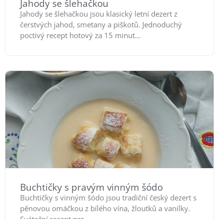
Jahody se šlehačkou
Jahody se šlehačkou jsou klasický letní dezert z
čerstvých jahod, smetany a piškotů. Jednoduchý
poctivý recept hotový za 15 minut...
Buchtičky s pravým vinným šódo
Buchtičky s vinným šódo jsou tradiční český dezert s
pěnovou omáčkou z bílého vína, žloutků a vanilky.
Sváteční recept pro...