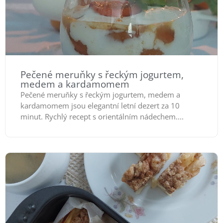
Pečené meruňky s řeckým jogurtem,
medem a kardamomem
Pečené meruňky s řeckým jogurtem, medem a
kardamomem jsou elegantní letní dezert za 10
minut. Rychlý recept s orientálním nádechem....