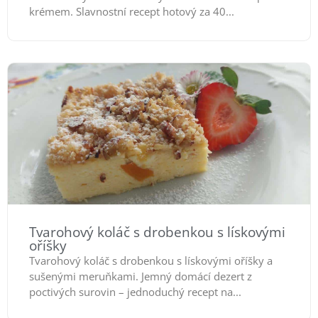
krémem. Slavnostní recept hotový za 40...
Tvarohový koláč s drobenkou s lískovými
oříšky
Tvarohový koláč s drobenkou s lískovými oříšky a
sušenými meruňkami. Jemný domácí dezert z
poctivých surovin – jednoduchý recept na...