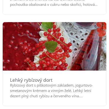
pochoutka obalovaná v cukru nebo skořici, hotová...
Lehký rybízový dort
Rybízový dort s piškotovým základem, jogurtovo-
smetanovým krémem a vinným želé. Lehký letní
dezert plný chuti rybízu a červeného vína....