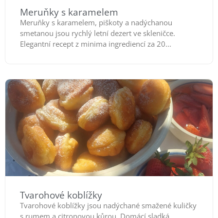
Meruňky s karamelem
Meruňky s karamelem, piškoty a nadýchanou
smetanou jsou rychlý letní dezert ve skleničce.
Elegantní recept z minima ingrediencí za 20...
Tvarohové koblížky
Tvarohové koblížky jsou nadýchané smažené kuličky
s rumem a citronovou kůrou. Domácí sladká