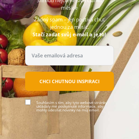
Shrnutí nejčtenějších článků
měsíce
Žádný spam – jen poctivá chuť
jednou za měsíc.
Stačí zadat svůj e-mail a je to!
CHCI CHUTNOU INSPIRACI
Souhlasím s tím, aby tyto webové stránky
ukládaly mé poskytnuté informace, aby
mohly odesílat novinky na můj email.