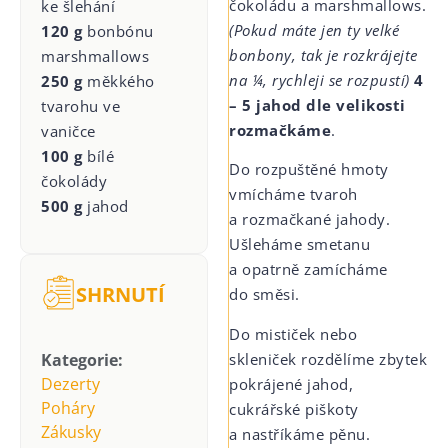
čokoládu a marshmallows.
ke šlehání
(Pokud máte jen ty velké
120 g
bonbónu
bonbony, tak je rozkrájejte
marshmallows
na ¼, rychleji se rozpustí)
4
250 g
měkkého
– 5 jahod dle velikosti
tvarohu ve
rozmačkáme
.
vaničce
100 g
bílé
Do rozpuštěné hmoty
čokolády
vmícháme tvaroh
500 g
jahod
a rozmačkané jahody.
Ušleháme smetanu
a opatrně zamícháme
SHRNUTÍ
do směsi.
Do mističek nebo
skleniček rozdělíme zbytek
Kategorie:
Dezerty
pokrájené jahod,
Poháry
cukrářské piškoty
Zákusky
a nastříkáme pěnu.