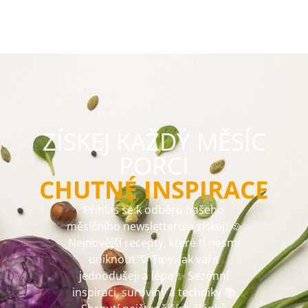
ZÍSKEJ KAŽDÝ MĚSÍC
PORCI
CHUTNÉ INSPIRACE
Přihlas se k odběru našeho
měsíčního newsletteru a získej: 🥘
Nejnovější recepty, které ti nesmí
uniknout 💡 Tipy, jak vařit
jednodušeji a lépe ✨ Sezónní
inspiraci, suroviny a techniky 📚