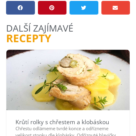
DALŠÍ ZAJÍMAVÉ
RECEPTY
Krůtí rolky s chřestem a klobáskou
Chřestu odlámeme tvrdé konce a odřízneme
velikost stonku dle klobásky. Odříznuté hlavičky