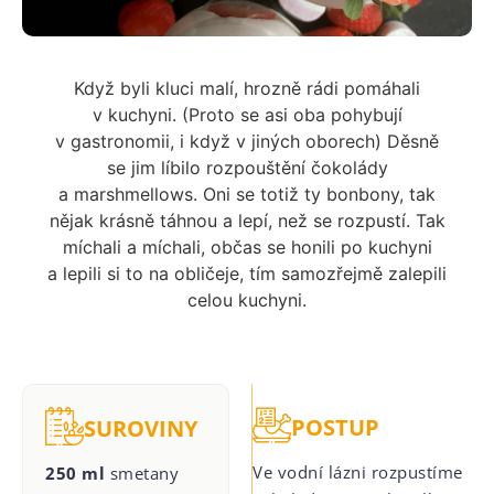
Když byli kluci malí, hrozně rádi pomáhali
v kuchyni. (Proto se asi oba pohybují
v gastronomii, i když v jiných oborech) Děsně
se jim líbilo rozpouštění čokolády
a marshmellows. Oni se totiž ty bonbony, tak
nějak krásně táhnou a lepí, než se rozpustí. Tak
míchali a míchali, občas se honili po kuchyni
a lepili si to na obličeje, tím samozřejmě zalepili
celou kuchyni.
POSTUP
SUROVINY
Ve vodní lázni rozpustíme
250 ml
smetany