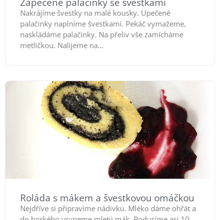
Zapečené palačinky se švestkami
Nakrájíme švestky na malé kousky. Upečené
palačinky naplníme švestkami. Pekáč vymažeme,
naskládáme palačinky. Na přeliv vše zamícháme
metličkou. Nalijeme na...
Roláda s mákem a švestkovou omáčkou
Nejdříve si připravíme nádivku. Mléko dáme ohřát a
do horkého vsypeme mletý mák. Podusíme asi 10