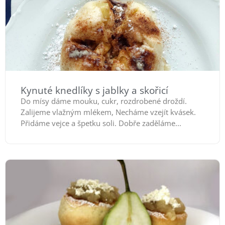
Kynuté knedlíky s jablky a skořicí
Do mísy dáme mouku, cukr, rozdrobené droždí.
Zalijeme vlažným mlékem, Necháme vzejít kvásek.
Přidáme vejce a špetku soli. Dobře zaděláme...