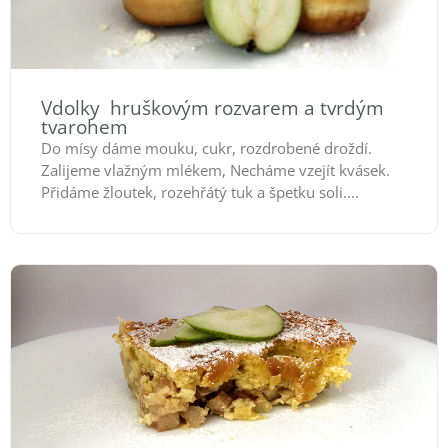
Vdolky hruškovým rozvarem a tvrdým
tvarohem
Do mísy dáme mouku, cukr, rozdrobené droždí.
Zalijeme vlažným mlékem, Necháme vzejít kvásek.
Přidáme žloutek, rozehřátý tuk a špetku soli....