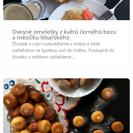
Ovesné omeletky z květů černého bezu
a měsíčku lékařského
Žloutek a cukr rozkvedláme v mléce a bílek
našleháme se špetkou soli do sněhu. Postupně do
žloutku s mlékem zašleháme...