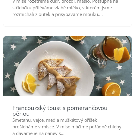
V míse rozetřeme cukr, droždí, máslo. Postupně na
střídačku přiléváme vlahé mléko, v kterém jsme
rozmíchali žloutek a přisypáváme mouku....
Francouzský toust s pomerančovou
pěnou
Smetanu, vejce, med a muškátový oříšek
prošleháme v misce. V míse máčíme pořádně chleby
a dáváme je na pánev s...