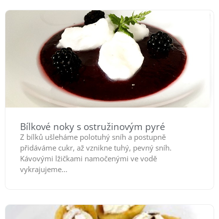
Bílkové noky s ostružinovým pyré
Z bílků ušleháme polotuhý sníh a postupně
přidáváme cukr, až vznikne tuhý, pevný sníh.
Kávovými lžičkami namočenými ve vodě
vykrajujeme...