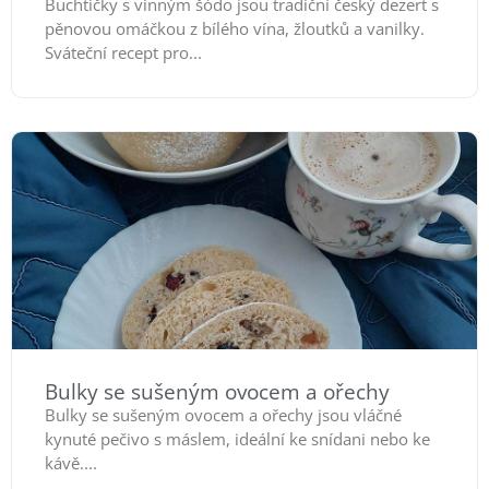
Buchtičky s vinným šódo jsou tradiční český dezert s
pěnovou omáčkou z bílého vína, žloutků a vanilky.
Sváteční recept pro...
Bulky se sušeným ovocem a ořechy
Bulky se sušeným ovocem a ořechy jsou vláčné
kynuté pečivo s máslem, ideální ke snídani nebo ke
kávě....