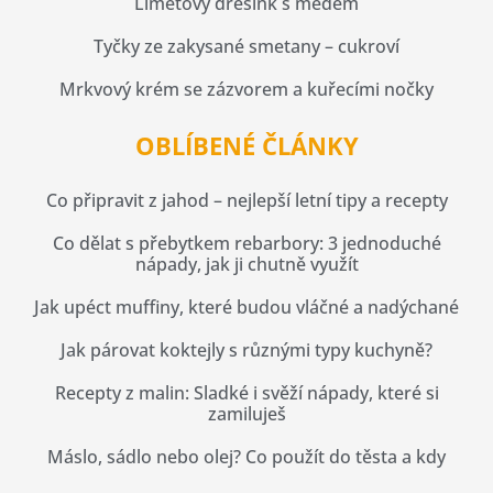
Limetový dresink s medem
Tyčky ze zakysané smetany – cukroví
Mrkvový krém se zázvorem a kuřecími nočky
OBLÍBENÉ ČLÁNKY
Co připravit z jahod – nejlepší letní tipy a recepty
Co dělat s přebytkem rebarbory: 3 jednoduché
nápady, jak ji chutně využít
Jak upéct muffiny, které budou vláčné a nadýchané
Jak párovat koktejly s různými typy kuchyně?
Recepty z malin: Sladké i svěží nápady, které si
zamiluješ
Máslo, sádlo nebo olej? Co použít do těsta a kdy