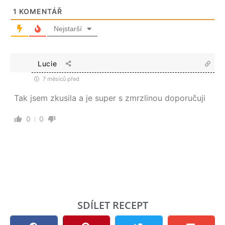
1
KOMENTÁŘ
Nejstarší
Lucie
7 měsíců před
Tak jsem zkusila a je super s zmrzlinou doporučuji
0
0
SDÍLET RECEPT