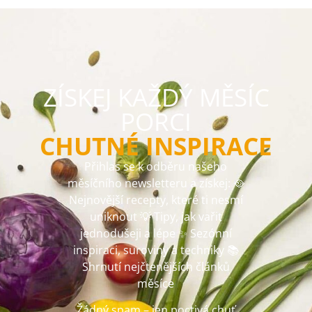
ZÍSKEJ KAŽDÝ MĚSÍC
PORCI
CHUTNÉ INSPIRACE
Přihlas se k odběru našeho
měsíčního newsletteru a získej: 🥘
Nejnovější recepty, které ti nesmí
uniknout 💡 Tipy, jak vařit
jednodušeji a lépe ✨ Sezónní
inspiraci, suroviny a techniky 📚
Shrnutí nejčtenějších článků
měsíce
Žádný spam – jen poctivá chuť