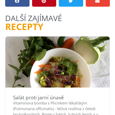
DALŠÍ ZAJÍMAVÉ
RECEPTY
Salát proti jarní únavě
Vitamínová bomba s Plicníkem lékařským
(Pulmonaria officinalis) - léčivá rostlina z čeledi
brutnákovitých. Roste v hájích, lužních lesích a u...