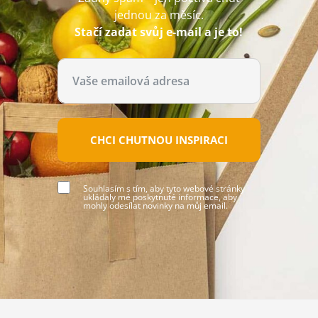
jednou za měsíc.
Stačí zadat svůj e-mail a je to!
CHCI CHUTNOU INSPIRACI
Souhlasím s tím, aby tyto webové stránky
ukládaly mé poskytnuté informace, aby
mohly odesílat novinky na můj email.