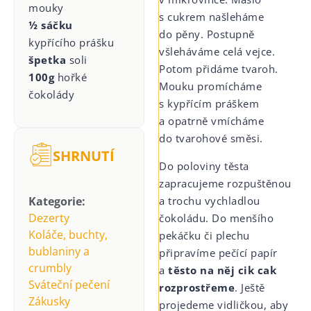
mouky
s cukrem našleháme
½ sáčku
do pěny. Postupně
kypřícího prášku
všleháváme celá vejce.
špetka
soli
Potom přidáme tvaroh.
100g
hořké
Mouku promícháme
čokolády
s kypřícím práškem
a opatrně vmícháme
do tvarohové směsi.
SHRNUTÍ
Do poloviny těsta
zapracujeme rozpuštěnou
a trochu vychladlou
Kategorie:
Dezerty
čokoládu. Do menšího
Koláče, buchty,
pekáčku či plechu
bublaniny a
připravíme pečící papír
crumbly
a
těsto na něj cik cak
Sváteční pečení
rozprostřeme
. Ještě
Zákusky
projedeme vidličkou, aby