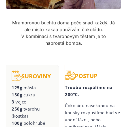
Mramorovou buchtu doma peče snad každý. Já
ale místo kakaa používám čokoládu.
V kombinaci s tvarohovým těstem je to
naprostá bomba.
POSTUP
SUROVINY
Troubu rozpálíme na
125g
másla
200°C.
150g
cukru
3
vejce
Čokoládu nasekanou na
250g
tvarohu
kousky rozpustíme buď ve
(kostka)
vodní lázni, nebo
100g
polohrubé
v mikrovlnce. Máslo