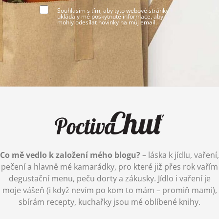
Souhlasím s tím, aby tyto webové stránky
ukládaly mé poskytnuté informace, aby
mohly odesílat novinky na můj email.
Co mě vedlo k založení mého blogu?
– láska k jídlu, vaření,
pečení a hlavně mé kamarádky, pro které již přes rok vařím
degustační menu, peču dorty a zákusky. Jídlo i vaření je
moje vášeň (i když nevím po kom to mám – promiň mami),
sbírám recepty, kuchařky jsou mé oblíbené knihy.