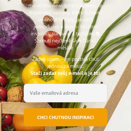
měsíčního newsletteru a získej: 🥘
Nejnovější recepty, které ti nesmí
uniknout 💡 Tipy, jak vařit
jednodušeji a lépe ✨ Sezónní
inspiraci, suroviny a techniky 📚
Shrnutí nejčtenějších článků
měsíce
Žádný spam – jen poctivá chuť
jednou za měsíc.
Stačí zadat svůj e-mail a je to!
CHCI CHUTNOU INSPIRACI