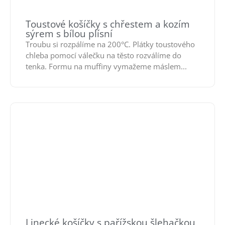
Toustové košíčky s chřestem a kozím
sýrem s bílou plísní
Troubu si rozpálíme na 200°C. Plátky toustového
chleba pomocí válečku na těsto rozválíme do
tenka. Formu na muffiny vymažeme máslem...
Linecké košíčky s pařížskou šlehačkou