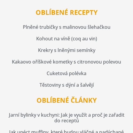
OBLÍBENÉ RECEPTY
Plněné trubičky s malinovou šlehačkou
Kohout na víně (coq au vin)
Krekry s lněnými semínky
Kakaovo oříškové kometky s citronovou polevou
Cuketová polévka
Těstoviny s dýní a šalvějí
OBLÍBENÉ ČLÁNKY
Jarní bylinky v kuchyni: Jak je využít a proč je zařadit
do receptů
Jak upéct muffiny, které budou vláčné a nadýchané