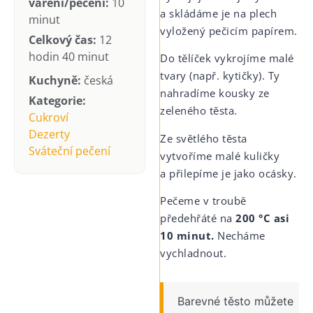
vaření/pečení:
10
a skládáme je na plech
minut
vyložený pečicím papírem.
Celkový čas:
12
hodin 40 minut
Do tělíček vykrojíme malé
tvary (např. kytičky). Ty
Kuchyně:
česká
nahradíme kousky ze
Kategorie:
zeleného těsta.
Cukroví
Dezerty
Ze světlého těsta
Sváteční pečení
vytvoříme malé kuličky
a přilepíme je jako ocásky.
Pečeme v troubě
předehřáté na
200 °C asi
10 minut.
Necháme
vychladnout.
Barevné těsto můžete