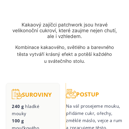
Kakaový zajíčci patchwork jsou hravé
velikonoční cukroví, které zaujme nejen chutí,
ale i vzhledem.
Kombinace kakaového, světlého a barevného
těsta vytváří krásný efekt a potěší každého
u svátečního stolu.
POSTUP
SUROVINY
Na vál prosejeme mouku,
240 g
hladké
přidáme cukr, ořechy,
mouky
změklé máslo, vejce a rum
100 g
a zpracujeme těsto.
moučkového