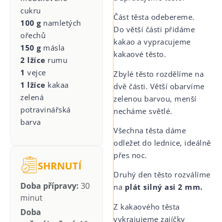
cukru
Část těsta odebereme.
100 g
namletých
Do větší části přidáme
ořechů
kakao a vypracujeme
150 g
másla
kakaové těsto.
2 lžíce
rumu
1
vejce
Zbylé těsto rozdělíme na
1 lžíce
kakaa
dvě části. Větší obarvíme
zelená
zelenou barvou, menší
potravinářská
necháme světlé.
barva
Všechna těsta dáme
odležet do lednice, ideálně
přes noc.
SHRNUTÍ
Druhý den těsto rozválíme
Doba přípravy:
30
na
plát silný asi 2 mm.
minut
Z kakaového těsta
Doba
vykrajujeme zajíčky