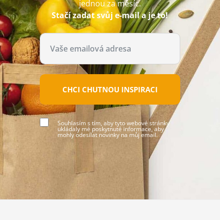
jednou za měsíc.
Stačí zadat svůj e-mail a je to!
CHCI CHUTNOU INSPIRACI
Souhlasím s tím, aby tyto webové stránky
ukládaly mé poskytnuté informace, aby
mohly odesílat novinky na můj email.