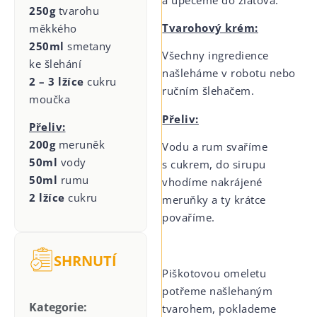
250g
tvarohu
Tvarohový krém:
měkkého
250ml
smetany
Všechny ingredience
ke šlehání
našleháme v robotu nebo
2 – 3 lžíce
cukru
ručním šlehačem.
moučka
Přeliv:
Přeliv:
200g
meruněk
Vodu a rum svaříme
50ml
vody
s cukrem, do sirupu
50ml
rumu
vhodíme nakrájené
2 lžíce
cukru
meruňky a ty krátce
povaříme.
SHRNUTÍ
Piškotovou omeletu
potřeme našlehaným
Kategorie:
tvarohem, poklademe