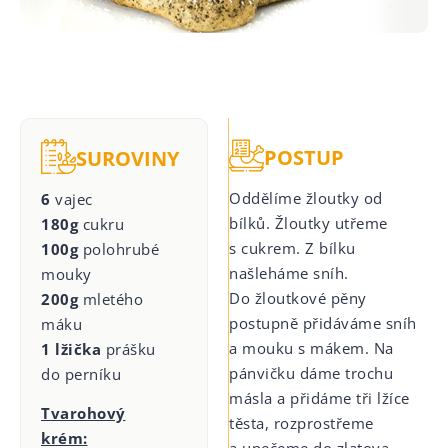
POSTUP
SUROVINY
Oddělíme žloutky od
6
vajec
bílků. Žloutky utřeme
180g
cukru
s cukrem. Z bílku
100g
polohrubé
našleháme sníh.
mouky
Do žloutkové pěny
200g
mletého
postupně přidáváme sníh
máku
a mouku s mákem. Na
1 lžička
prášku
pánvičku dáme trochu
do perníku
másla a přidáme tři lžíce
Tvarohový
těsta, rozprostřeme
krém:
a upečeme do zlatova.