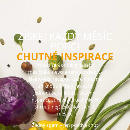
ZÍSKEJ KAŽDÝ MĚSÍC
PORCI
CHUTNÉ INSPIRACE
Přihlas se k odběru našeho
měsíčního newsletteru a získej: 🥘
Nejnovější recepty, které ti nesmí
uniknout 💡 Tipy, jak vařit
jednodušeji a lépe ✨ Sezónní
inspiraci, suroviny a techniky 📚
Shrnutí nejčtenějších článků
měsíce
Žádný spam – jen poctivá chuť