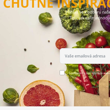
CHUTNÉ INSPIRA
Přihlas se k odběru naše
Tipy, jak vařit jednod
Souhlasím s tím, aby tyto web