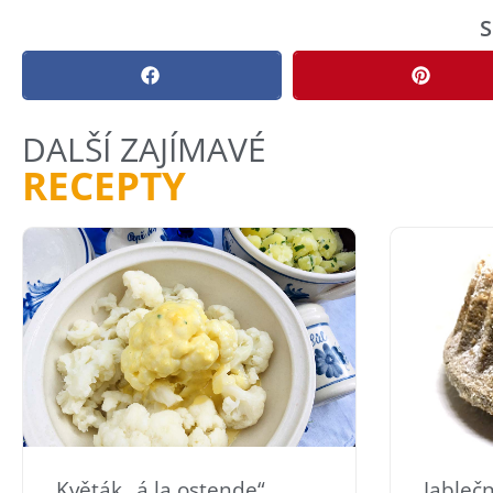
S
DALŠÍ ZAJÍMAVÉ
RECEPTY
Květák „á la ostende“
Jableč