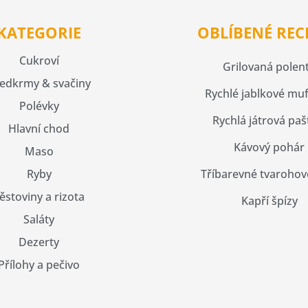
KATEGORIE
OBLÍBENÉ REC
Cukroví
Grilovaná polen
edkrmy & svačiny
Rychlé jablkové muf
Polévky
Rychlá játrová paš
Hlavní chod
Kávový pohár
Maso
Ryby
Tříbarevné tvarohov
ěstoviny a rizota
Kapří špízy
Saláty
Dezerty
Přílohy a pečivo