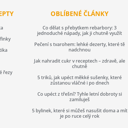
EPTY
OBLÍBENÉ ČLÁNKY
ta
Co dělat s přebytkem rebarbory: 3
jednoduché nápady, jak ji chutně využít
finky
Pečení s tvarohem: lehké dezerty, které tě
nadchnou
tika
Jak nahradit cukr v receptech – zdravě, ale
chutně
é řezy
5 triků, jak upéct měkké sušenky, které
zůstanou vláčné i po dnech
Co upéct z třešní? Tyhle letní dobroty si
zamiluješ
5 bylinek, které si můžeš nasušit doma a mít
je po ruce celý rok