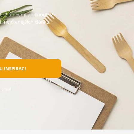
teré ti nesmí uniknout 💡
tí nejčtenějších článků
 INSPIRACI
 email.