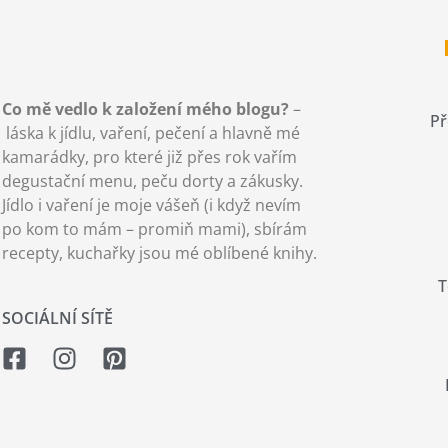
Co mě vedlo k založení mého blogu?
–
Př
láska k jídlu, vaření, pečení a hlavně mé
kamarádky, pro které již přes rok vařím
degustační menu, peču dorty a zákusky.
Jídlo i vaření je moje vášeň (i když nevím
po kom to mám – promiň mami), sbírám
recepty, kuchařky jsou mé oblíbené knihy.
T
SOCIÁLNÍ SÍTĚ