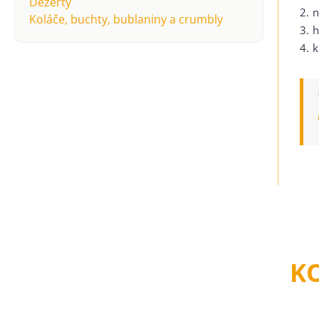
Dezerty
2. 
Koláče, buchty, bublaniny a crumbly
3. 
4. 
K