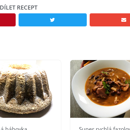
DÍLET RECEPT
ná bábovka
Super rychlá fazolo