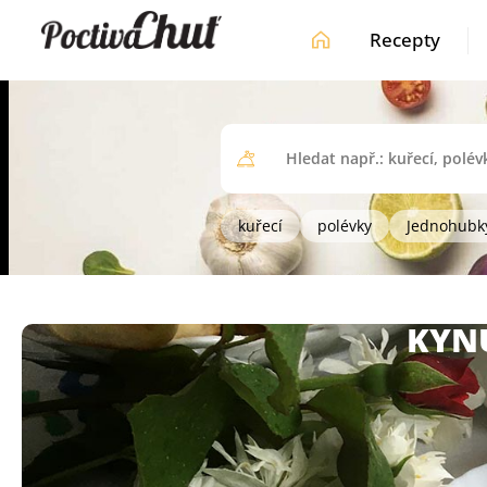
Recepty
kuřecí
polévky
Jednohubk
KYN