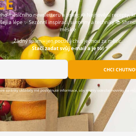
CE
ho měsíčního newsletteru a získej: 🥘 Nejnovější recepty, k
ušeji a lépe ✨ Sezónní inspiraci, suroviny a techniky 📚 Shrnu
měsíce
Žádný spam – jen poctivá chuť jednou za měsíc.
Stačí zadat svůj e-mail a je to!
CHCI CHUTNOU
ové stránky ukládaly mé poskytnuté informace, aby mohly odesílat novinky na můj