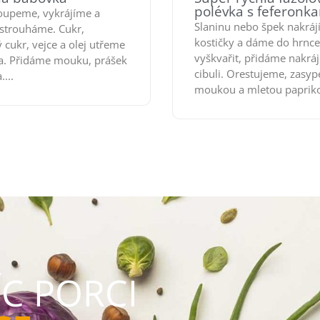
polévka s feferonk
loupeme, vykrájíme a
Slaninu nebo špek nakráj
strouháme. Cukr,
kostičky a dáme do hrnce
 cukr, vejce a olej utřeme
vyškvařit, přidáme nakrá
a. Přidáme mouku, prášek
cibuli. Orestujeme, zasy
....
moukou a mletou papriko
ÍC PORCI