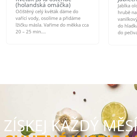
(holandská omáčka)
Jablka o
Očištěný celý květák dáme do
hrubě na
vařící vody, osolíme a přidáme
vanilkový
lžičku másla. Vaříme do měkka cca
do hladk
20 – 25 min....
do pečiva
ZÍSKEJ KAŽDÝ MĚS