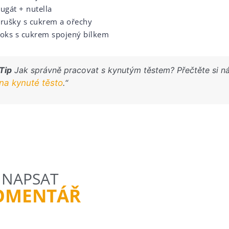
nugát + nutella
hrušky s cukrem a ořechy
koks s cukrem spojený bílkem
Tip
Jak správně pracovat s kynutým těstem? Přečtěte si n
na kynuté těsto
.“
NAPSAT
OMENTÁŘ