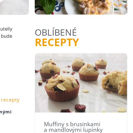
utelly
OBLÍBENÉ
ý bude
RECEPTY
í recepty
znými
Muffiny s brusinkami
a mandlovými lupínky