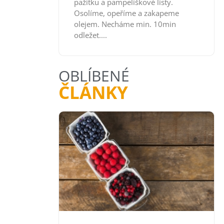
pažitku a pampeliškové listy.
Osolíme, opeříme a zakapeme
olejem. Necháme min. 10min
odležet....
OBLÍBENÉ
ČLÁNKY