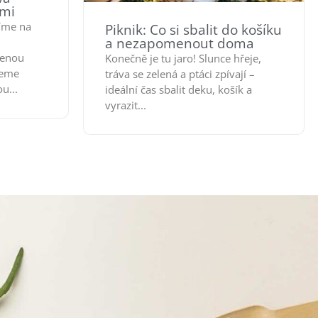
ami
íme na
Piknik: Co si sbalit do košíku
a nezapomenout doma
jenou
Konečně je tu jaro! Slunce hřeje,
peme
tráva se zelená a ptáci zpívají –
u...
ideální čas sbalit deku, košík a
vyrazit...