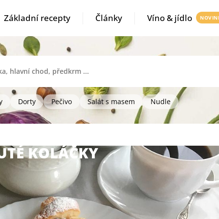
Základní recepty
Články
Víno & jídlo
y
Dorty
Pečivo
Salát s masem
Nudle
UTÉ KOLÁČKY