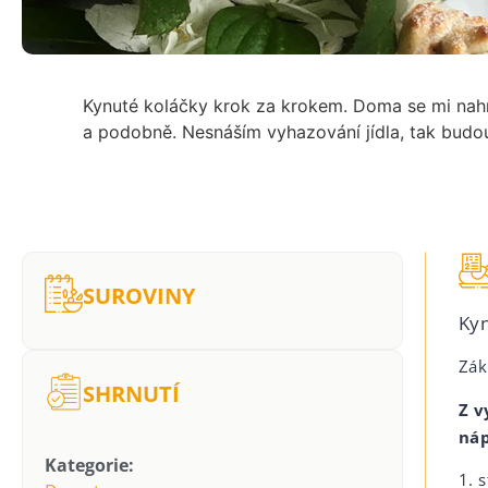
Kynuté koláčky krok za krokem. Doma se mi nahr
a podobně. Nesnáším vyhazování jídla, tak budo
SUROVINY
Kyn
Zák
SHRNUTÍ
Z v
náp
Kategorie:
1. 