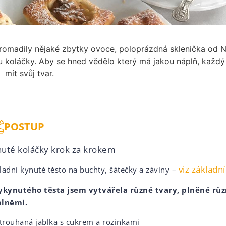
omadily nějaké zbytky ovoce, poloprázdná sklenička od N
u koláčky. Aby se hned vědělo který má jakou náplň, každ
mít svůj tvar.
POSTUP
uté koláčky krok za krokem
viz základn
ladní kynuté těsto na buchty, šátečky a záviny –
ykynutého těsta jsem vytvářela různé tvary, plněné rů
lněmi.
strouhaná jablka s cukrem a rozinkami