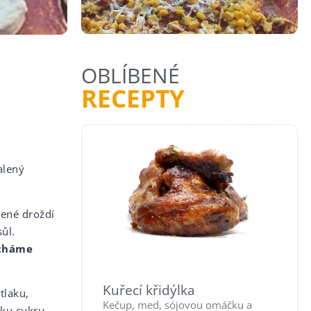
OBLÍBENÉ
RECEPTY
alený
ené droždí
ůl.
cháme
Kuřecí křidýlka
tlaku,
Kečup, med, sójovou omáčku a
tku cukru.