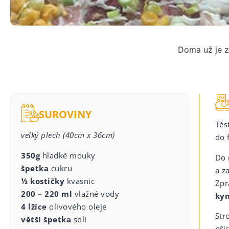
Doma už je z
SUROVINY
Těs
velký plech (40cm x 36cm)
do 
350g
hladké mouky
Do 
špetka
cukru
a z
½ kostičky
kvasnic
Zpr
200 – 220 ml
vlažné vody
kyn
4 lžíce
olivového oleje
Str
větší špetka
soli
při