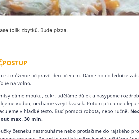
ase tolik zbytků. Bude pizza!
POSTUP
to si můžeme připravit den předem. Dáme ho do lednice zab
folie na volno.
mísy dáme mouku, cukr, uděláme důlek a nasypeme rozdrob
alijeme vodou, necháme vzejít kvásek. Potom přidáme olej a s
acujeme v hladké těsto. Buď pomocí robota, nebo ručně.
Ne
out max. 30 min.
oužky česneku nastrouháme nebo protlačíme do rajského pro
sypeme oregano. Pokud je protlak velice kyselý, přidáme špe