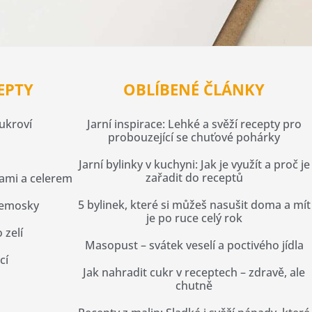
EPTY
OBLÍBENÉ ČLÁNKY
cukroví
Jarní inspirace: Lehké a svěží recepty pro
probouzející se chuťové pohárky
Jarní bylinky v kuchyni: Jak je využít a proč je
zařadit do receptů
ami a celerem
5 bylinek, které si můžeš nasušit doma a mít
remosky
je po ruce celý rok
 zelí
Masopust – svátek veselí a poctivého jídla
cí
Jak nahradit cukr v receptech – zdravě, ale
chutně