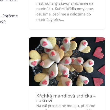
nastrouhaný zázvor smícháme na
marinádu. Kuřecí křídla omyjeme,
osušíme, osolíme a naložíme do
e. Potřeme
marinády přes...
ytků
Křehká mandlová srdíčka –
cukroví
Na vál prosejeme mouku, přidáme