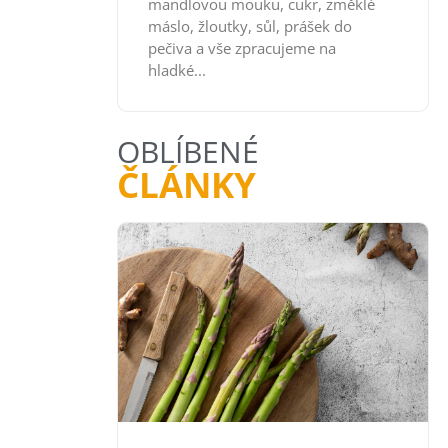
mandlovou mouku, cukr, změklé
máslo, žloutky, sůl, prášek do
pečiva a vše zpracujeme na
hladké...
OBLÍBENÉ
ČLÁNKY