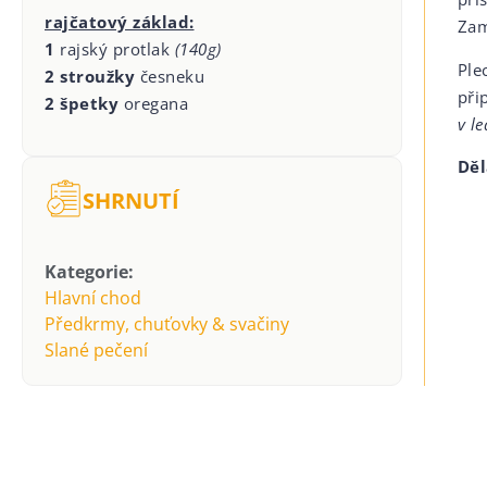
rajčatový základ:
Zam
1
rajský protlak
(140g)
Ple
2 stroužky
česneku
při
2 špetky
oregana
v le
Děl
SHRNUTÍ
Kategorie:
Hlavní chod
Předkrmy, chuťovky & svačiny
Slané pečení