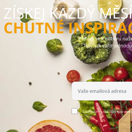
ZÍSKEJ KAŽDÝ MĚS
CHUTNÉ INSPIRA
Přihlas se k odběru naše
Tipy, jak vařit jednod
Souhlasím s tím, aby tyto web