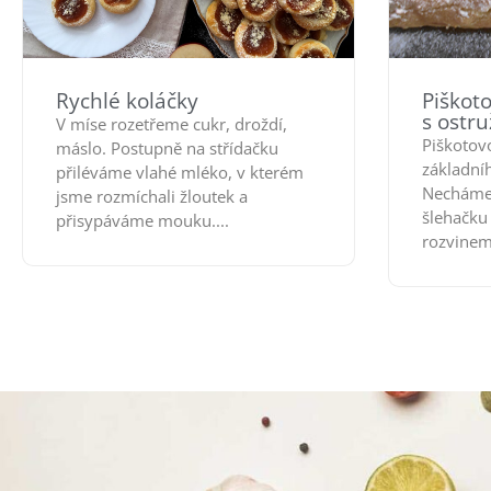
Rychlé koláčky
Piškot
s ostr
V míse rozetřeme cukr, droždí,
Piškotov
máslo. Postupně na střídačku
základníh
přiléváme vlahé mléko, v kterém
Necháme
jsme rozmíchali žloutek a
šlehačku
přisypáváme mouku....
rozvinem