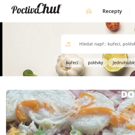
Recepty
kuřecí
polévky
Jednohubk
DO