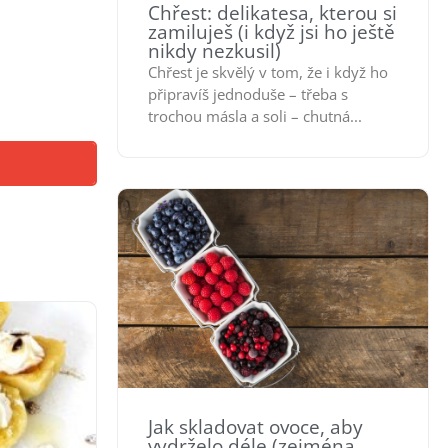
Chřest: delikatesa, kterou si
zamiluješ (i když jsi ho ještě
nikdy nezkusil)
Chřest je skvělý v tom, že i když ho
připravíš jednoduše – třeba s
trochou másla a soli – chutná...
Jak skladovat ovoce, aby
vydrželo déle (zejména