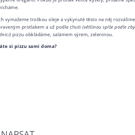
ícháme.
ch vymažeme troškou oleje a vykynuté těsto na něj rozválím
praveným protlakem a už podle chuti
(většinou spíše podle zb
dnici)
pizzu obkládáme, salámem sýrem, zeleninou.
áte si pizzu sami doma?
NAPSAT