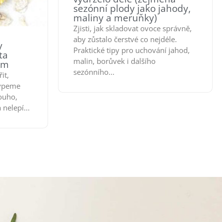
sezónní plody jako jahody,
maliny a meruňky)
Zjisti, jak skladovat ovoce správně,
aby zůstalo čerstvé co nejdéle.
y
Praktické tipy pro uchování jahod,
ta
malin, borůvek i dalšího
em
sezónního...
it,
sypeme
ouho,
nelepí...