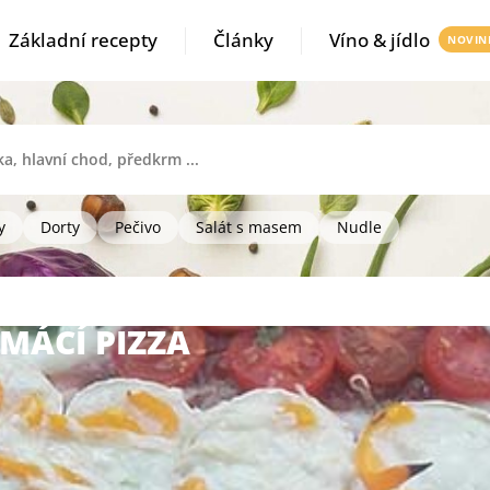
Základní recepty
Články
Víno & jídlo
y
Dorty
Pečivo
Salát s masem
Nudle
MÁCÍ PIZZA