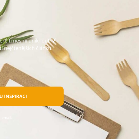
teré ti nesmí uniknout 💡
tí nejčtenějších článků
 INSPIRACI
 email.