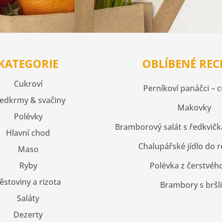
KATEGORIE
OBLÍBENÉ REC
Cukroví
Perníkoví panáčci – 
edkrmy & svačiny
Makovky
Polévky
Bramborový salát s ředkvičk
Hlavní chod
Chalupářské jídlo do 
Maso
Ryby
Polévka z čerstvého
ěstoviny a rizota
Brambory s bršli
Saláty
Dezerty