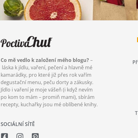
Co mě vedlo k založení mého blogu?
–
Př
láska k jídlu, vaření, pečení a hlavně mé
kamarádky, pro které již přes rok vařím
degustační menu, peču dorty a zákusky.
Jídlo i vaření je moje vášeň (i když nevím
po kom to mám – promiň mami), sbírám
recepty, kuchařky jsou mé oblíbené knihy.
T
SOCIÁLNÍ SÍTĚ