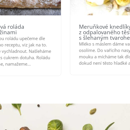
ová roláda
Meruňkové knedlík
užinami
z odpalovaného těs
s šlehaným tvaroh
ou roládu upečeme dle
Mléko s máslem dáme vař
o receptu, viz jak na to.
osolíme. Do vařícího na
 vychladnout. Našleháme
mouku a mícháme tak dl
 s cukrem dotuha. Roládu
dokud není těsto hladké a 
e, namažeme...