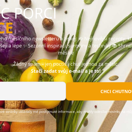
ÍC PORCI
CE
ho měsíčního newsletteru a získej: 🥘 Nejnovější recepty, k
ušeji a lépe ✨ Sezónní inspiraci, suroviny a techniky 📚 Shrnu
měsíce
Žádný spam – jen poctivá chuť jednou za měsíc.
Stačí zadat svůj e-mail a je to!
CHCI CHUTNOU
ové stránky ukládaly mé poskytnuté informace, aby mohly odesílat novinky na můj