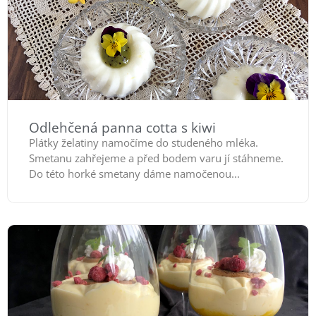
Odlehčená panna cotta s kiwi
Plátky želatiny namočíme do studeného mléka.
Smetanu zahřejeme a před bodem varu jí stáhneme.
Do této horké smetany dáme namočenou...