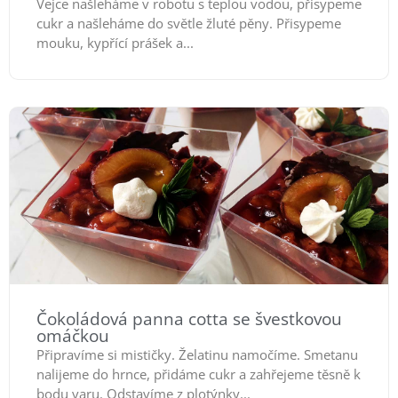
Vejce našleháme v robotu s teplou vodou, přisypeme
cukr a našleháme do světle žluté pěny. Přisypeme
mouku, kypřící prášek a...
Čokoládová panna cotta se švestkovou
omáčkou
Připravíme si mističky. Želatinu namočíme. Smetanu
nalijeme do hrnce, přidáme cukr a zahřejeme těsně k
bodu varu. Odstavíme z plotýnky...