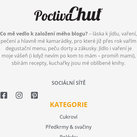
Co mě vedlo k založení mého blogu?
– láska k jídlu, vaření,
pečení a hlavně mé kamarádky, pro které již přes rok vařím
degustační menu, peču dorty a zákusky. Jídlo i vaření je
moje vášeň (i když nevím po kom to mám – promiň mami),
sbírám recepty, kuchařky jsou mé oblíbené knihy.
SOCIÁLNÍ SÍTĚ
KATEGORIE
Cukroví
Předkrmy & svačiny
Polévky