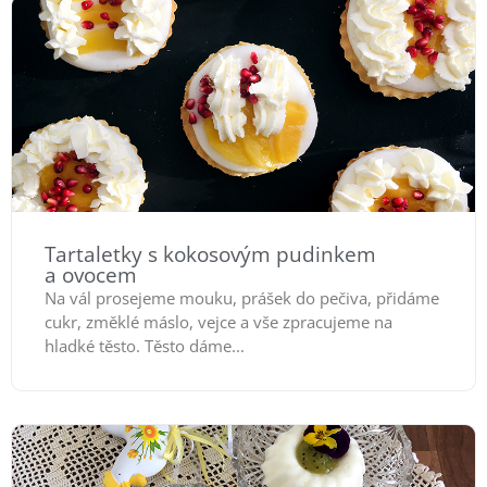
Tartaletky s kokosovým pudinkem
a ovocem
Na vál prosejeme mouku, prášek do pečiva, přidáme
cukr, změklé máslo, vejce a vše zpracujeme na
hladké těsto. Těsto dáme...