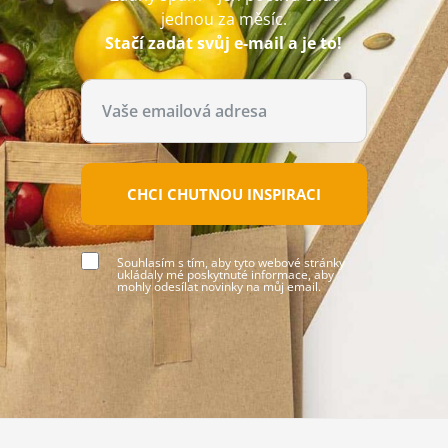
jednou za měsíc.
Stačí zadat svůj e-mail a je to!
CHCI CHUTNOU INSPIRACI
Souhlasím s tím, aby tyto webové stránky
ukládaly mé poskytnuté informace, aby
mohly odesílat novinky na můj email.