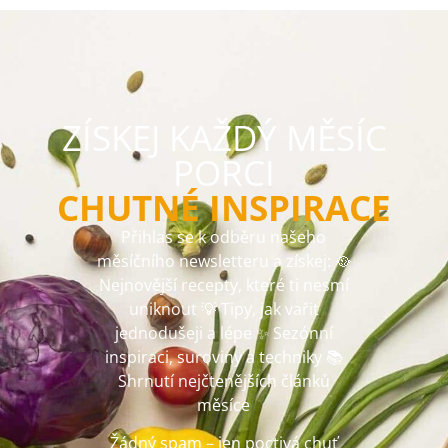
ZÍSKEJ KAŽDÝ MĚSÍC
PORCI
CHUTNÉ INSPIRACE
Přihlas se k odběru našeho
měsíčního newsletteru a získej: 🥘
Nejnovější recepty, které ti nesmí
uniknout 💡 Tipy, jak vařit
jednodušeji a lépe ✨ Sezónní
inspiraci, suroviny a techniky 📚
Shrnutí nejčtenějších článků
měsíce
Žádný spam – jen poctivá chuť