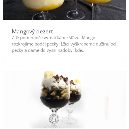
Mangový dezert
Z ½ pomeranče vymačkáme šťávu. Mango
rozkrojíme podél pecky. Lžící vyškrabeme dužinu od
pecky a dáme do vyšší nádoby, kde...