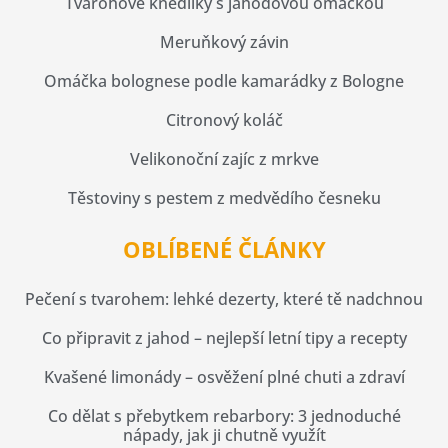
Tvarohové knedlíky s jahodovou omáčkou
Meruňkový závin
Omáčka bolognese podle kamarádky z Bologne
Citronový koláč
Velikonoční zajíc z mrkve
Těstoviny s pestem z medvědího česneku
OBLÍBENÉ ČLÁNKY
Pečení s tvarohem: lehké dezerty, které tě nadchnou
Co připravit z jahod – nejlepší letní tipy a recepty
Kvašené limonády – osvěžení plné chuti a zdraví
Co dělat s přebytkem rebarbory: 3 jednoduché
nápady, jak ji chutně využít