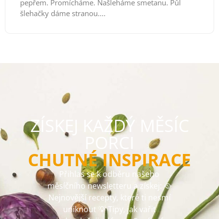
pepřem. Promícháme. Našleháme smetanu. Půl
šlehačky dáme stranou....
ZÍSKEJ KAŽDÝ MĚSÍC
PORCI
CHUTNÉ INSPIRACE
Přihlas se k odběru našeho
měsíčního newsletteru a získej: 🥘
Nejnovější recepty, které ti nesmí
uniknout 💡 Tipy, jak vařit