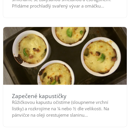
Přidáme prochladlý svařený vývar a omáčku...
Zapečené kapustičky
Růžičkovou kapustu očistíme (sloupneme vrchní
lístky) a rozkrojíme na ¼ nebo ½ dle velikosti. Na
pánvičce na oleji orestujeme slaninu...