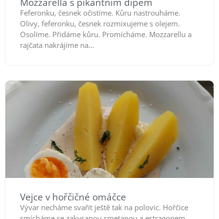
Mozzarella s pikantním dipem
Feferonku, česnek očistíme. Kůru nastrouháme.
Olivy, feferonku, česnek rozmixujeme s olejem.
Osolíme. Přidáme kůru. Promícháme. Mozzarellu a
rajčata nakrájíme na...
Vejce v hořčičné omáčce
Vývar necháme svařit ještě tak na polovic. Hořčice
smícháme se zakysanou smetanou a estragonem.