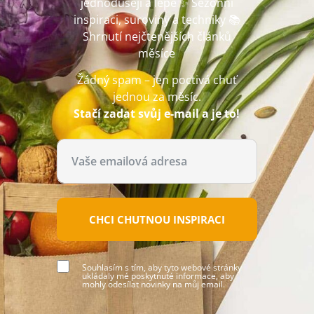
jednodušeji a lépe ✨ Sezónní
inspiraci, suroviny a techniky 📚
Shrnutí nejčtenějších článků
měsíce
Žádný spam – jen poctivá chuť
jednou za měsíc.
Stačí zadat svůj e-mail a je to!
CHCI CHUTNOU INSPIRACI
Souhlasím s tím, aby tyto webové stránky
ukládaly mé poskytnuté informace, aby
mohly odesílat novinky na můj email.