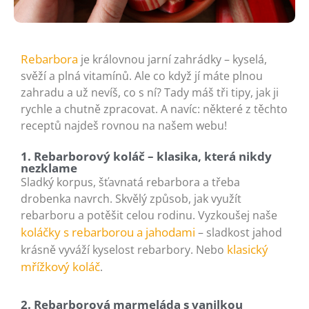
Rebarbora
je královnou jarní zahrádky – kyselá,
svěží a plná vitamínů. Ale co když jí máte plnou
zahradu a už nevíš, co s ní? Tady máš tři tipy, jak ji
rychle a chutně zpracovat. A navíc: některé z těchto
receptů najdeš rovnou na našem webu!
1. Rebarborový koláč – klasika, která nikdy
nezklame
Sladký korpus, šťavnatá rebarbora a třeba
drobenka navrch. Skvělý způsob, jak využít
rebarboru a potěšit celou rodinu. Vyzkoušej naše
koláčky s rebarborou a jahodami
– sladkost jahod
klasický
krásně vyváží kyselost rebarbory. Nebo
mřížkový koláč
.
2. Rebarborová marmeláda s vanilkou