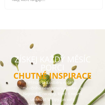
ZÍSKEJ KAŽDÝ MĚSÍC
PORCI
CHUTNÉ INSPIRACE
Přihlas se k odběru našeho
měsíčního newsletteru a získej: 🥘
Nejnovější recepty, které ti nesmí
uniknout 💡 Tipy, jak vařit