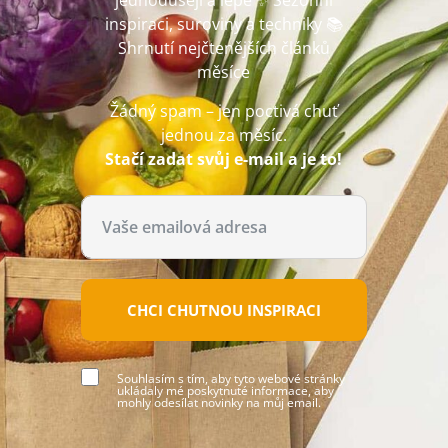
jednodušeji a lépe ✨ Sezónní
inspiraci, suroviny a techniky 📚
Shrnutí nejčtenějších článků
měsíce
Žádný spam – jen poctivá chuť
jednou za měsíc.
Stačí zadat svůj e-mail a je to!
CHCI CHUTNOU INSPIRACI
Souhlasím s tím, aby tyto webové stránky
ukládaly mé poskytnuté informace, aby
mohly odesílat novinky na můj email.