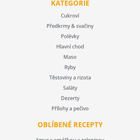
KATEGORIE
Cukroví
Předkrmy & svačiny
Polévky
Hlavní chod
Maso
Ryby
Těstoviny a rizota
Saláty
Dezerty
Přílohy a pečivo
OBLÍBENÉ RECEPTY
Amur s omáčkou a zeleninou