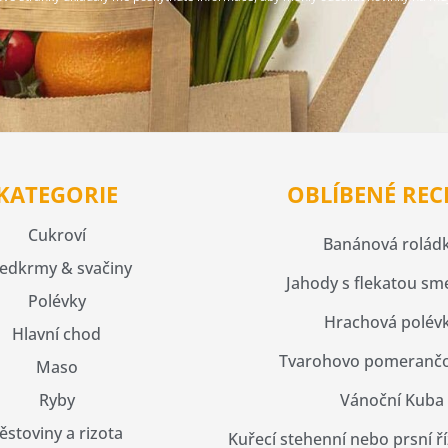
KATEGORIE
OBLÍBENÉ REC
Cukroví
Banánová rolád
edkrmy & svačiny
Jahody s flekatou s
Polévky
Hrachová polév
Hlavní chod
Tvarohovo pomerančo
Maso
Ryby
Vánoční Kuba
ěstoviny a rizota
Kuřecí stehenní nebo prsní ř