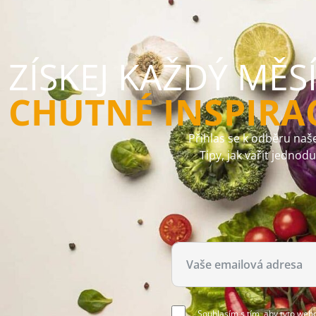
ZÍSKEJ KAŽDÝ MĚS
CHUTNÉ INSPIRA
Přihlas se k odběru naše
Tipy, jak vařit jednod
Souhlasím s tím, aby tyto web