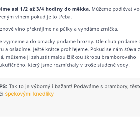
íme asi 1/2 až 3/4 hodiny do měkka.
Můžeme podlévat vo
veným vínem pokud je to třeba.
znové víno překrájíme na půlky a vyndáme zrníčka.
e vyjmeme a do omáčky přidáme hrozny. Dle chuti přidáme 
vu a osladíme. Ještě krátce prohřejeme. Pokud se nám šťáva
ká, můžeme ji zahustit malou lžičkou škrobu bramborového
kukuřičného, který jsme rozmíchaly v troše studené vody.
PS:
Tak to je výborný i bažant! Podáváme s brambory, těst
či
špekovými knedlíky