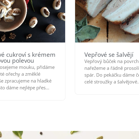
vé cukroví s krémem
Vepřové se šalvějí
vou polevou
Vepřový bůček na povrch
rosejeme mouku, přidáme
nařežeme a řádně prosol
eté ořechy a změklé
spár. Do pekáčku dáme č
še zpracujeme na hladké
celé stroužky a šalvějové..
sto dáme nejlépe přes...