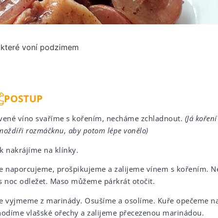
, které voní podzimem
POSTUP
vené víno svaříme s kořením, necháme zchladnout.
(Já kořen
moždíři rozmáčknu, aby potom lépe vonělo)
k nakrájíme na klínky.
e naporcujeme, prošpikujeme a zalijeme vínem s kořením. 
s noc odležet. Maso můžeme párkrát otočit.
e vyjmeme z marinády. Osušíme a osolíme. Kuře opečeme na
hodíme vlašské ořechy a zalijeme přecezenou marinádou.