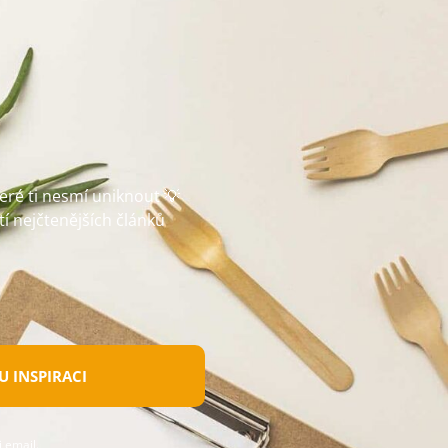
teré ti nesmí uniknout 💡
tí nejčtenějších článků
 INSPIRACI
 email.