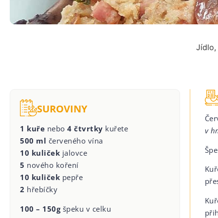
Jídlo
SUROVINY
Čer
1 kuře
nebo
4 čtvrtky
kuřete
v h
500 ml
červeného vína
Špe
10 kuliček
jalovce
5
nového koření
Kuř
10 kuliček
pepře
pře
2
hřebíčky
Kuř
100 – 150g
špeku v celku
při