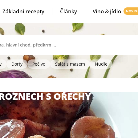
Základní recepty
Články
Víno & jídlo
y
Dorty
Pečivo
Salát s masem
Nudle
ROZNECH S OŘECHY