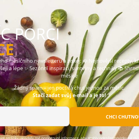
ÍC PORCI
CE
ho měsíčního newsletteru a získej: 🥘 Nejnovější recepty, k
ušeji a lépe ✨ Sezónní inspiraci, suroviny a techniky 📚 Shrnu
měsíce
Žádný spam – jen poctivá chuť jednou za měsíc.
Stačí zadat svůj e-mail a je to!
CHCI CHUTNOU
ové stránky ukládaly mé poskytnuté informace, aby mohly odesílat novinky na můj