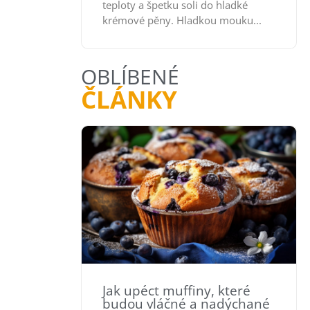
teploty a špetku soli do hladké
krémové pěny. Hladkou mouku...
OBLÍBENÉ
ČLÁNKY
Jak upéct muffiny, které
budou vláčné a nadýchané