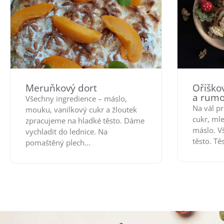
Meruňkový dort
Oříško
a rumo
Všechny ingredience – máslo,
Na vál p
mouku, vanilkový cukr a žloutek
cukr, ml
zpracujeme na hladké těsto. Dáme
máslo. V
vychladit do lednice. Na
těsto. Tě
pomaštěný plech...