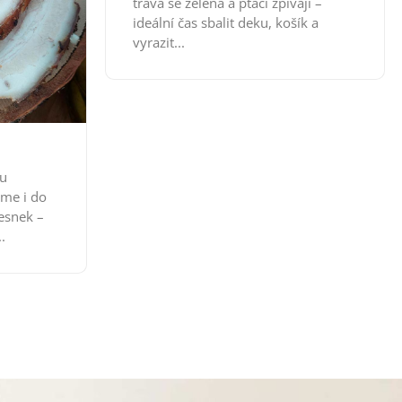
tráva se zelená a ptáci zpívají –
ideální čas sbalit deku, košík a
vyrazit...
u
íme i do
esnek –
.