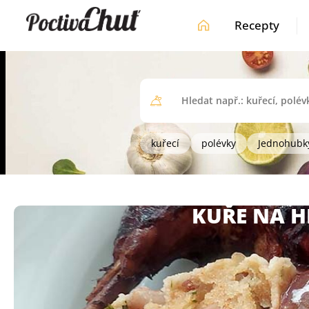
Recepty
kuřecí
polévky
Jednohubk
KUŘE NA H