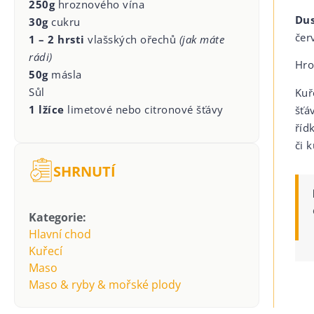
250g
hroznového vína
Dus
30g
cukru
čer
1 – 2 hrsti
vlašských ořechů
(jak máte
rádi)
Hro
50g
másla
Sůl
Kuř
1 lžíce
limetové nebo citronové šťávy
šťá
říd
či 
SHRNUTÍ
Kategorie:
Hlavní chod
Kuřecí
Maso
Maso & ryby & mořské plody