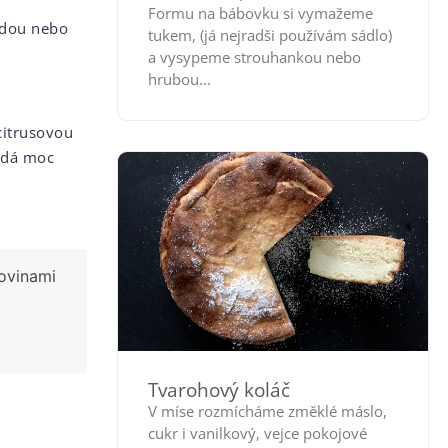
Formu na bábovku si vymažeme
dou nebo
tukem, (já nejradši používám sádlo)
a vysypeme strouhankou nebo
hrubou...
citrusovou
 zdá moc
ovinami
Tvarohový koláč
V míse rozmícháme změklé máslo,
cukr i vanilkový, vejce pokojové