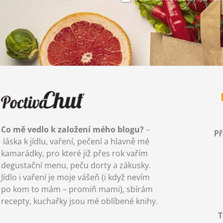
Co mě vedlo k založení mého blogu?
–
Př
láska k jídlu, vaření, pečení a hlavně mé
kamarádky, pro které již přes rok vařím
degustační menu, peču dorty a zákusky.
Jídlo i vaření je moje vášeň (i když nevím
po kom to mám – promiň mami), sbírám
recepty, kuchařky jsou mé oblíbené knihy.
T