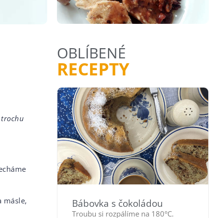
OBLÍBENÉ
RECEPTY
í trochu
Necháme
 másle,
Bábovka s čokoládou
Troubu si rozpálíme na 180°C.