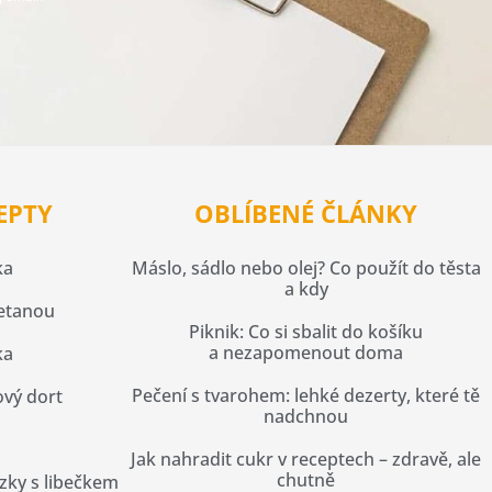
EPTY
OBLÍBENÉ ČLÁNKY
ka
Máslo, sádlo nebo olej? Co použít do těsta
a kdy
metanou
Piknik: Co si sbalit do košíku
a nezapomenout doma
ka
Pečení s tvarohem: lehké dezerty, které tě
vý dort
nadchnou
Jak nahradit cukr v receptech – zdravě, ale
chutně
ízky s libečkem