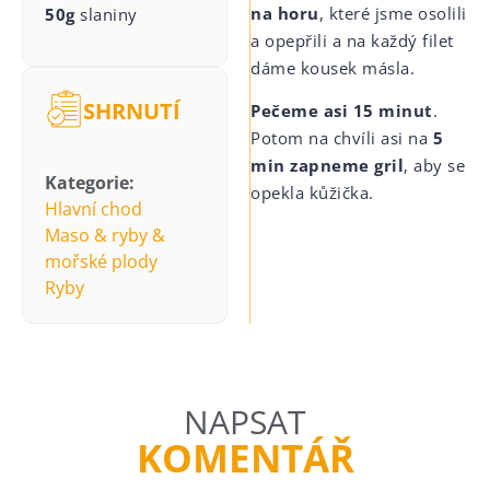
na horu
, které jsme osolili
50g
slaniny
a opepřili a na každý filet
dáme kousek másla.
SHRNUTÍ
Pečeme asi 15 minut
.
Potom na chvíli asi na
5
min zapneme gril
, aby se
Kategorie:
opekla kůžička.
Hlavní chod
Maso & ryby &
mořské plody
Ryby
NAPSAT
KOMENTÁŘ