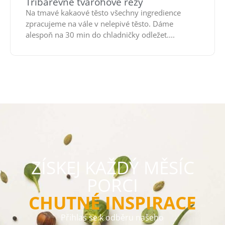
Tříbarevné tvarohové řezy
Na tmavé kakaové těsto všechny ingredience
zpracujeme na vále v nelepivé těsto. Dáme
alespoň na 30 min do chladničky odležet....
ZÍSKEJ KAŽDÝ MĚSÍC
PORCI
CHUTNÉ INSPIRACE
Přihlas se k odběru našeho