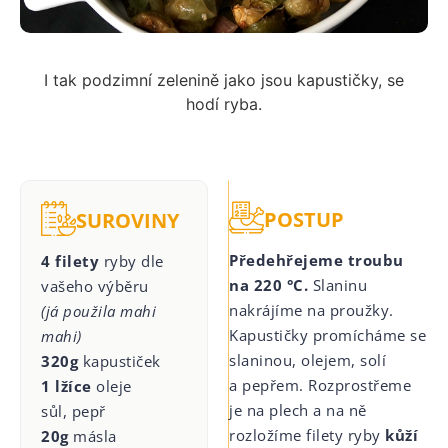
I tak podzimní zelenině jako jsou kapustičky, se
hodí ryba.
POSTUP
SUROVINY
Předehřejeme troubu
4 filety
ryby dle
na 220 °C.
Slaninu
vašeho výběru
nakrájíme na proužky.
(já použila mahi
Kapustičky promícháme se
mahi)
slaninou, olejem, solí
320g
kapustiček
a pepřem. Rozprostřeme
1 lžíce
oleje
je na plech a na ně
sůl, pepř
rozložíme filety ryby
kůží
20g
másla