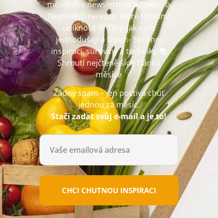
měsíčního newsletteru a získej: 🥘
Nejnovější recepty, které ti nesmí
uniknout 💡 Tipy, jak vařit
jednodušeji a lépe ✨ Sezónní
inspiraci, suroviny a techniky 📚
Shrnutí nejčtenějších článků
měsíce
Žádný spam – jen poctivá chuť
jednou za měsíc.
Stačí zadat svůj e-mail a je to!
CHCI CHUTNOU INSPIRACI