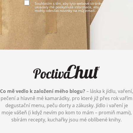
Souhlasím s tím, aby tyto webové stránky
ukládaly mé poskytnuté informace, aby
mohly odesílat novinky na můj email.
Co mě vedlo k založení mého blogu?
– láska k jídlu, vaření,
pečení a hlavně mé kamarádky, pro které již přes rok vařím
degustační menu, peču dorty a zákusky. Jídlo i vaření je
moje vášeň (i když nevím po kom to mám – promiň mami),
sbírám recepty, kuchařky jsou mé oblíbené knihy.