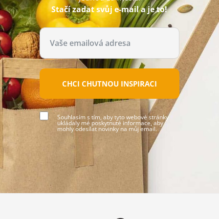
Stačí zadat svůj e-mail a je to!
CHCI CHUTNOU INSPIRACI
Souhlasím s tím, aby tyto webové stránky
ukládaly mé poskytnuté informace, aby
mohly odesílat novinky na můj email.