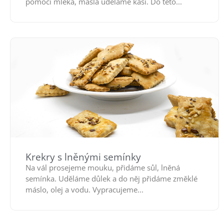
pomocí mléka, másla uděláme kaši. Do této...
Krekry s lněnými semínky
Na vál prosejeme mouku, přidáme sůl, lněná
semínka. Uděláme důlek a do něj přidáme změklé
máslo, olej a vodu. Vypracujeme...