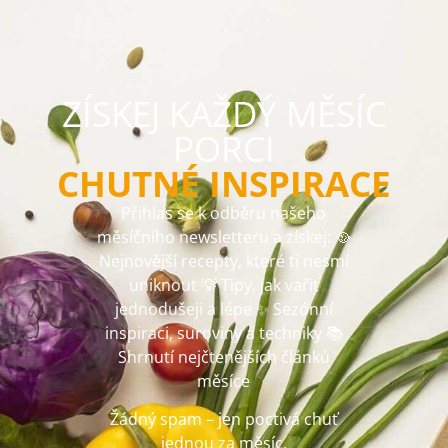
ZÍSKEJ KAŽDÝ MĚSÍC
PORCI
CHUTNÉ INSPIRACE
Přihlas se k odběru našeho
měsíčního newsletteru a získej: 🥘
Nejnovější recepty, které ti nesmí
uniknout 💡 Tipy, jak vařit
jednodušeji a lépe ✨ Sezónní
inspiraci, suroviny a techniky 📚
Shrnutí nejčtenějších článků
měsíce
Žádný spam – jen poctivá chuť
jednou za měsíc.