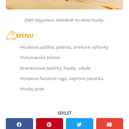
Další degustace, tentokrát na téma houby.
MENU
Houbová paštika, polenta, smrkové výhonky
Pošumavská zelnice
Bramborové taštičky, houby, cibule
Houbovo-fazolové ragú, vepřová panenka
Houby jinak
Houbová paštika, polenta, smrkové výhonky
Houbová paštika, polenta, smrkové výhonky
Houbovo-fazolové ragú, vepřová panenka
Houbovo-fazolové ragú, vepřová panenka
Houbovo-fazolové ragú, vepřová panenka
Bramborové taštičky, houby, cibule
Bramborové taštičky, houby, cibule
Pošumavská zelnice
Pošumavská zelnice
Pošumavská zelnice
Houby jinak
IMG_4700
IMG_4694
SDÍLET