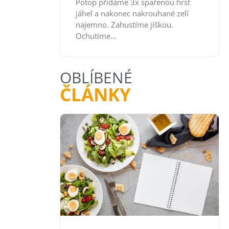
Potop přidáme 3x spařenou hrst
jáhel a nakonec nakrouhané zelí
najemno. Zahustíme jíškou.
Ochutíme...
OBLÍBENÉ
ČLÁNKY