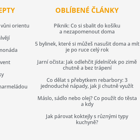
EPTY
OBLÍBENÉ ČLÁNKY
vůni orientu
Piknik: Co si sbalit do košíku
a nezapomenout doma
lvějí
5 bylinek, které si můžeš nasušit doma a mít
je po ruce celý rok
imonáda
Jarní očista: Jak odlehčit jídelníček po zimě
dvent
chutně a bez trápení
ky
Co dělat s přebytkem rebarbory: 3
jednoduché nápady, jak ji chutně využít
 marmeládou
Máslo, sádlo nebo olej? Co použít do těsta
a kdy
Jak párovat koktejly s různými typy
kuchyně?