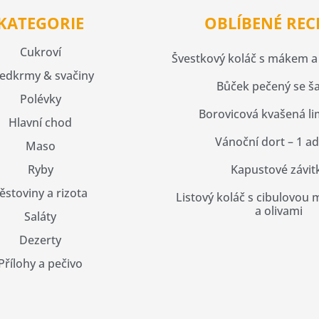
KATEGORIE
OBLÍBENÉ REC
Cukroví
Švestkový koláč s mákem a 
edkrmy & svačiny
Bůček pečený se ša
Polévky
Borovicová kvašená l
Hlavní chod
Vánoční dort – 1 a
Maso
Ryby
Kapustové závit
ěstoviny a rizota
Listový koláč s cibulovou
a olivami
Saláty
Dezerty
Přílohy a pečivo