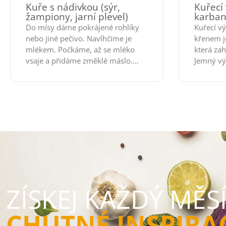
Kuře s nádivkou (sýr,
Kuřecí 
žampiony, jarní plevel)
karban
Do mísy dáme pokrájené rohlíky
Kuřecí v
nebo jiné pečivo. Navlhčíme je
křenem j
mlékem. Počkáme, až se mléko
která zah
vsaje a přidáme změklé máslo....
Jemný vý
ZÍSKEJ KAŽDÝ MĚS
CHUTNÉ INSPIRA