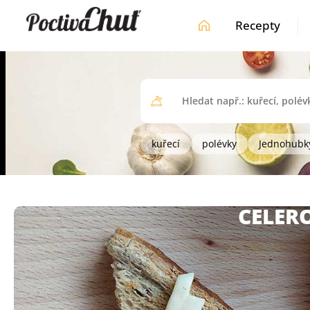
Recepty
kuřecí
polévky
Jednohubk
CELER