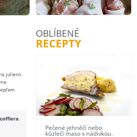
OBLÍBENÉ
RECEPTY
a julienn.
áme
 pepřem
coffiera
.
Pečené jehněčí nebo
kůzlečí maso s nádivkou.