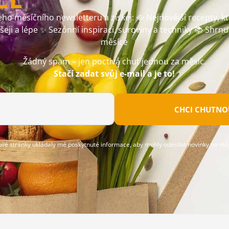
ho měsíčního newsletteru a získej: 🥘 Nejnovější recepty, k
ušeji a lépe ✨ Sezónní inspiraci, suroviny a techniky 📚 Shrnu
měsíce
Žádný spam – jen poctivá chuť jednou za měsíc.
Stačí zadat svůj e-mail a je to!
CHCI CHUTNOU
ové stránky ukládaly mé poskytnuté informace, aby mohly odesílat novinky na můj