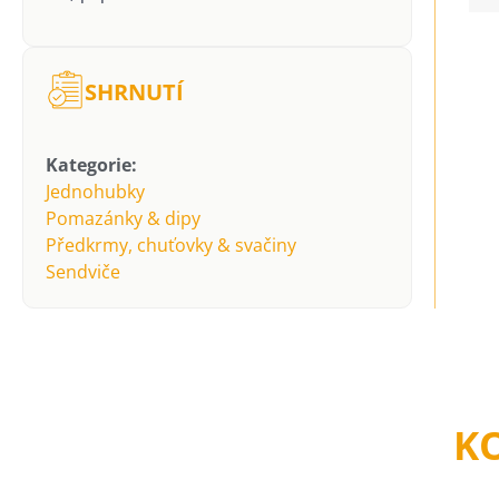
SHRNUTÍ
Kategorie:
Jednohubky
Pomazánky & dipy
Předkrmy, chuťovky & svačiny
Sendviče
K