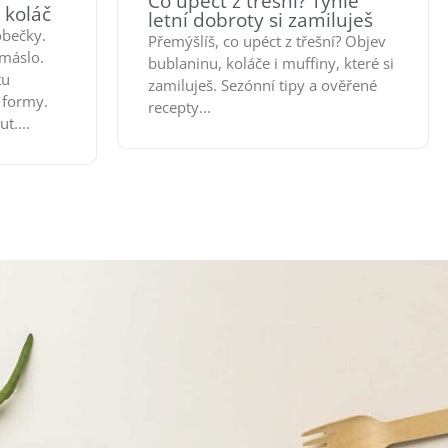
Co upéct z třešní? Tyhle
 koláč
letní dobroty si zamiluješ
obečky.
Přemýšlíš, co upéct z třešní? Objev
máslo.
bublaninu, koláče i muffiny, které si
tu
zamiluješ. Sezónní tipy a ověřené
 formy.
recepty...
t....