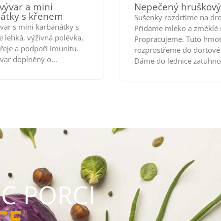
vývar a mini
Nepečený hruškový
átky s křenem
Sušenky rozdrtíme na dr
ývar s mini karbanátky s
Přidáme mléko a změklé 
e lehká, výživná polévka,
Propracujeme. Tuto hmo
řeje a podpoří imunitu.
rozprostřeme do dortové
var doplněný o...
Dáme do lednice zatuhnou
ÍC PORCI
CE