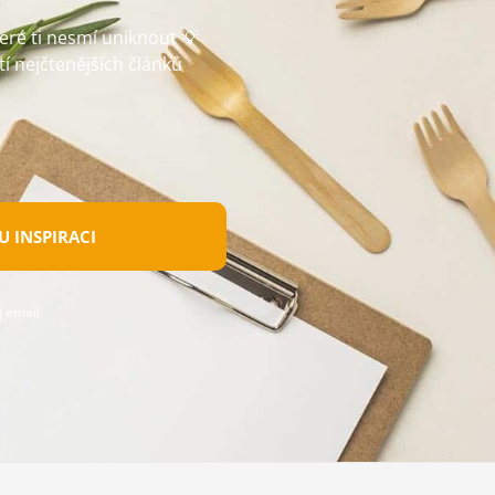
teré ti nesmí uniknout 💡
tí nejčtenějších článků
 INSPIRACI
 email.