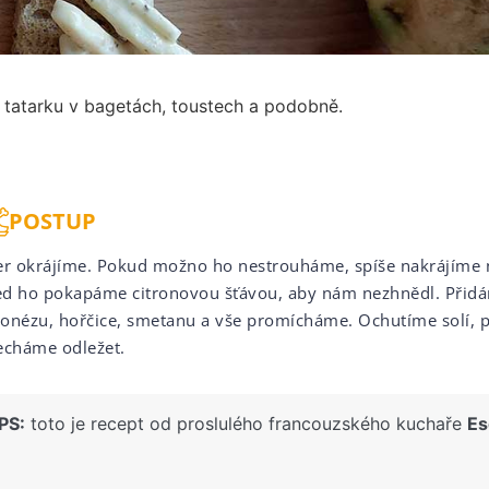
 tatarku v bagetách, toustech a podobně.
POSTUP
er okrájíme. Pokud možno ho nestrouháme, spíše nakrájíme n
d ho pokapáme citronovou šťávou, aby nám nezhnědl. Přid
onézu, hořčice, smetanu a vše promícháme. Ochutíme solí,
echáme odležet.
PS:
toto je recept od proslulého francouzského kuchaře
Es