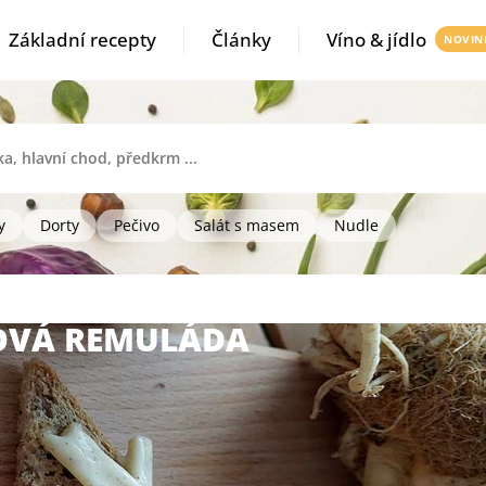
Základní recepty
Články
Víno & jídlo
y
Dorty
Pečivo
Salát s masem
Nudle
OVÁ REMULÁDA