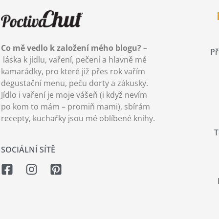
Co mě vedlo k založení mého blogu?
–
Př
láska k jídlu, vaření, pečení a hlavně mé
kamarádky, pro které již přes rok vařím
degustační menu, peču dorty a zákusky.
Jídlo i vaření je moje vášeň (i když nevím
po kom to mám – promiň mami), sbírám
recepty, kuchařky jsou mé oblíbené knihy.
T
SOCIÁLNÍ SÍTĚ