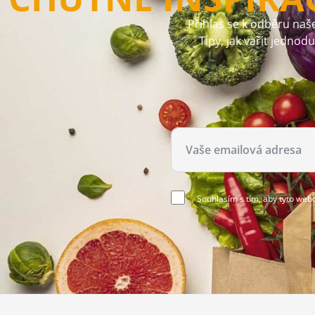
Přihlas se k odběru naše
Tipy, jak vařit jednod
Souhlasím s tím, aby tyto web