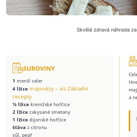
Skvělá zdravá náhrada za
SUROVINY
Cel
1
menší celer
Hne
majonézy – viz Základní
4 lžíce
maj
recepty
a n
½ lžíce
kremžské hořčice
2 lžíce
zakysané smetany
1 lžíce
dijonské hořčice
šťáva
z citronu
sůl, pepř