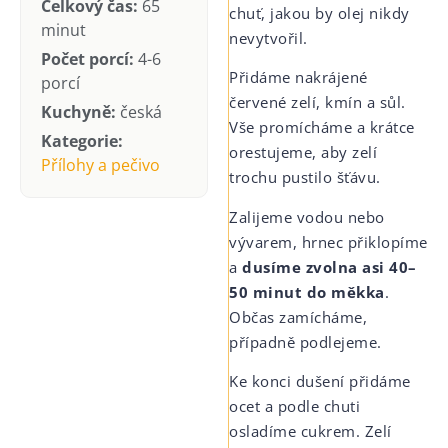
Celkový čas:
65
chuť, jakou by olej nikdy
minut
nevytvořil.
Počet porcí:
4-6
Přidáme nakrájené
porcí
červené zelí, kmín a sůl.
Kuchyně:
česká
Vše promícháme a krátce
Kategorie:
orestujeme, aby zelí
Přílohy a pečivo
trochu pustilo šťávu.
Zalijeme vodou nebo
vývarem, hrnec přiklopíme
a
dusíme zvolna asi 40–
50 minut do měkka
.
Občas zamícháme,
případně podlejeme.
Ke konci dušení přidáme
ocet a podle chuti
osladíme cukrem. Zelí