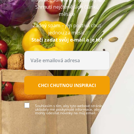
Shrnutí nejčtenějších článků
měsíce
Žádný spam – jen poctivá chuť
jednou za měsíc.
Stačí zadat svůj e-mail a je to!
CHCI CHUTNOU INSPIRACI
Souhlasím s tím, aby tyto webové stránky
ukládaly mé poskytnuté informace, aby
mohly odesílat novinky na můj email.