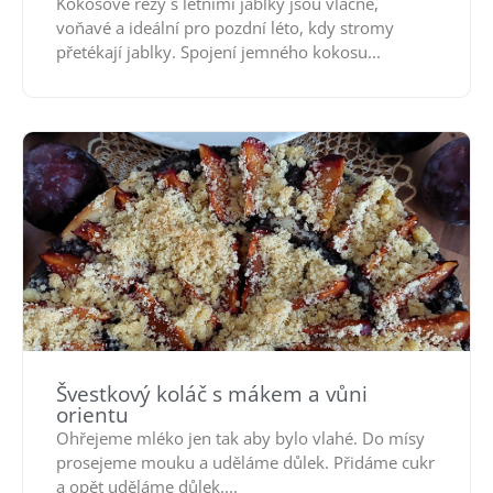
Kokosové řezy s letními jablky jsou vláčné,
voňavé a ideální pro pozdní léto, kdy stromy
přetékají jablky. Spojení jemného kokosu...
Švestkový koláč s mákem a vůni
orientu
Ohřejeme mléko jen tak aby bylo vlahé. Do mísy
prosejeme mouku a uděláme důlek. Přidáme cukr
a opět uděláme důlek....