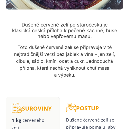
Dušené červené zelí po staročesku je
klasická česká příloha k pečené kachně, huse
nebo vepřovému masu.
Toto dušené červené zelí se připravuje v té
nejtradičnější verzi bez jablek a vína – jen zelí,
cibule, sádlo, kmín, ocet a cukr. Jednoduchá
příloha, která nechá vyniknout chuť masa
a výpeku.
POSTUP
SUROVINY
Dušené červené zelí se
1 kg
červeného
připravuje pomalu, aby
zelí