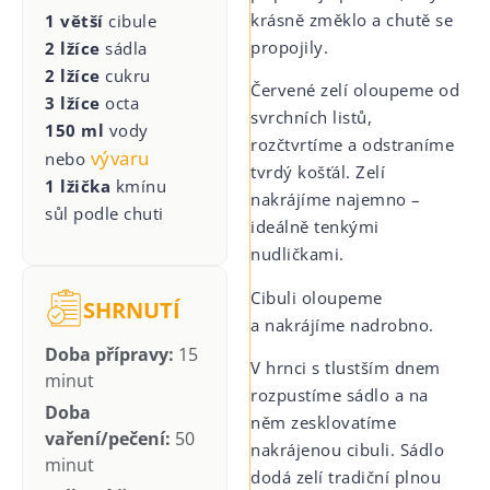
krásně změklo a chutě se
1 větší
cibule
propojily.
2 lžíce
sádla
2 lžíce
cukru
Červené zelí oloupeme od
3 lžíce
octa
svrchních listů,
150 ml
vody
rozčtvrtíme a odstraníme
vývaru
nebo
tvrdý košťál. Zelí
1 lžička
kmínu
nakrájíme najemno –
sůl podle chuti
ideálně tenkými
nudličkami.
Cibuli oloupeme
SHRNUTÍ
a nakrájíme nadrobno.
Doba přípravy:
15
V hrnci s tlustším dnem
minut
rozpustíme sádlo a na
Doba
něm zesklovatíme
vaření/pečení:
50
nakrájenou cibuli. Sádlo
minut
dodá zelí tradiční plnou