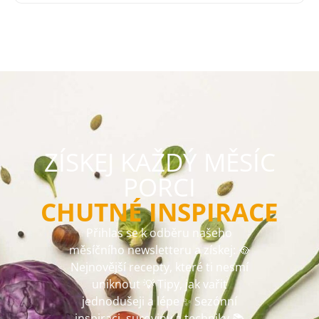
ZÍSKEJ KAŽDÝ MĚSÍC
PORCI
CHUTNÉ INSPIRACE
Přihlas se k odběru našeho
měsíčního newsletteru a získej: 🥘
Nejnovější recepty, které ti nesmí
uniknout 💡 Tipy, jak vařit
jednodušeji a lépe ✨ Sezónní
inspiraci, suroviny a techniky 📚