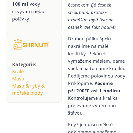
100 ml
vody
česnekem
(já česnek
či vývaru nebo
strouhám, protože
polévky
nesnáším mytí lisu na
česnek, ale fakt hodně).
Druhou půlku špeku
SHRNUTÍ
nakrájíme na malé
kostičky. Pekáček
vymažeme máslem, dáme
Kategorie:
špek a na to dáme králíka.
Králík
Podlijeme polovinou vody.
Maso
Přiklopíme.
Pečeme
Maso & ryby &
při 200°C asi 1 hodinu
.
mořské plody
Kontrolujeme a králíka
přeléváme vypečenou
šťávou.
Když je maso měkké,
odklopíme a opečeme