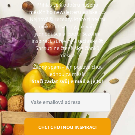
Přihlas se k odběru našeho
měsíčního newsletteru a získej: 🥘
Nejnovější recepty, které ti nesmí
uniknout 💡 Tipy, jak vařit
jednodušeji a lépe ✨ Sezónní
inspiraci, suroviny a techniky 📚
Shrnutí nejčtenějších článků
měsíce
Žádný spam – jen poctivá chuť
jednou za měsíc.
Stačí zadat svůj e-mail a je to!
CHCI CHUTNOU INSPIRACI