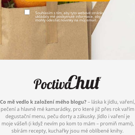
Souhlasím s tím, aby tyto webové stránky
ukládaly mé poskytnuté informace, aby
mohly odesílat novinky na můj email.
Co mě vedlo k založení mého blogu?
– láska k jídlu, vaření,
pečení a hlavně mé kamarádky, pro které již přes rok vařím
degustační menu, peču dorty a zákusky. Jídlo i vaření je
moje vášeň (i když nevím po kom to mám – promiň mami),
sbírám recepty, kuchařky jsou mé oblíbené knihy.