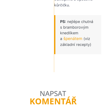
kůrčičku.
PS:
nejlépe chutná
s bramborovým
knedlíkem
a
špenátem
(viz
základní recepty)
NAPSAT
KOMENTÁŘ