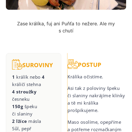
Zase králíka, fuj ani Puňťa to nežere. Ale my
s chutí
POSTUP
SUROVINY
Králíka očistíme.
1
králík nebo
4
králičí stehna
Asi tak z poloviny špeku
4 stroužky
či slaniny nakrájíme klínky
česneku
a tě mi králíka
150g
špeku
prošpikujeme.
či slaniny
2 lžíce
másla
Maso osolíme, opepříme
Sůl, pepř
a potřeme rozmačkaným