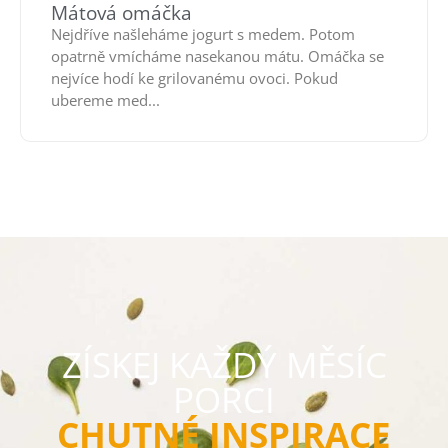
Mátová omáčka
Nejdříve našleháme jogurt s medem. Potom
opatrně vmícháme nasekanou mátu. Omáčka se
nejvíce hodí ke grilovanému ovoci. Pokud
ubereme med...
ZÍSKEJ KAŽDÝ MĚSÍC
PORCI
CHUTNÉ INSPIRACE