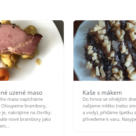
ěné uzené maso
Kaše s mákem
ého masa napícháme
Do hrnce se silnějším dn
. Oloupeme brambory,
nalijeme mléko (nebo sm
je, nakrájíme na čtvrtky.
a vody), přidáme špetku s
áte nové brambory jako
přivedeme k varu. Nasyp
ani...