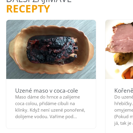
RECEPTY
Uzené maso v coca-cole
Kořen
Maso dáme do hrnce a zalijeme
Do uzen
coca colou, přidáme cibuli na
hřebíčky
klínky. Když není uzené ponořené,
omyjeme 
dolijeme vodou. Vaříme pod...
(Pokud m
já, tak je 