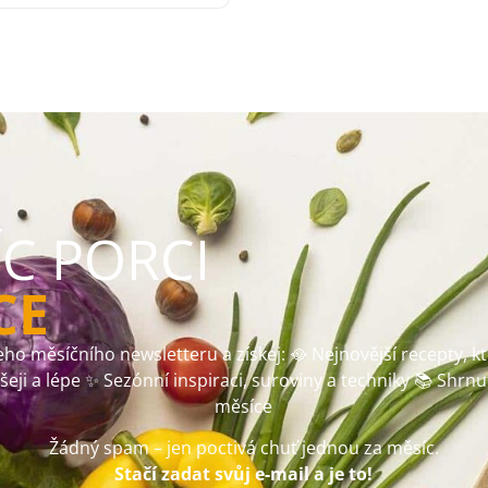
ÍC PORCI
CE
ho měsíčního newsletteru a získej: 🥘 Nejnovější recepty, k
ušeji a lépe ✨ Sezónní inspiraci, suroviny a techniky 📚 Shrnu
měsíce
Žádný spam – jen poctivá chuť jednou za měsíc.
Stačí zadat svůj e-mail a je to!