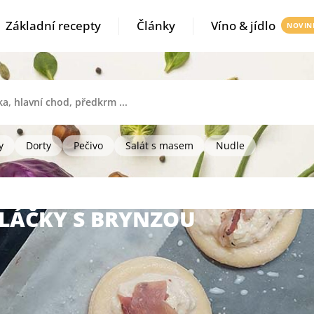
Základní recepty
Články
Víno & jídlo
y
Dorty
Pečivo
Salát s masem
Nudle
LÁČKY S BRYNZOU