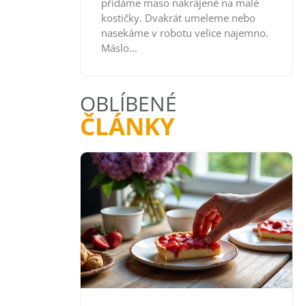
přidáme maso nakrájené na malé
kostičky. Dvakrát umeleme nebo
nasekáme v robotu velice najemno.
Máslo...
OBLÍBENÉ
ČLÁNKY