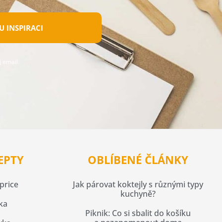
 INSPIRACI
 email.
EPTY
OBLÍBENÉ ČLÁNKY
price
Jak párovat koktejly s různými typy
kuchyně?
ka
Piknik: Co si sbalit do košíku