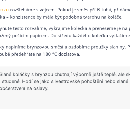
ynzu
rozšleháme s vejcem. Pokud je směs příliš tuhá, přidám
ka – konzistence by měla být podobná tvarohu na koláče.
ynuté těsto rozválíme, vykrájíme kolečka a přeneseme je na 
ožený pečicím papírem. Do středu každého kolečka vytlačíme
ky naplníme brynzovou směsí a ozdobíme proužky slaniny. 
roubě předehřáté na 180 °C dozlatova.
Slané koláčky s brynzou chutnají výborně ještě teplé, ale s
i studené. Hodí se jako silvestrovské pohoštění nebo slané
občerstvení na oslavy.