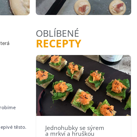
OBLÍBENÉ
RECEPTY
terá
drobíme
Jednohubky se sýrem
epivé těsto.
a mrkví a hruškou