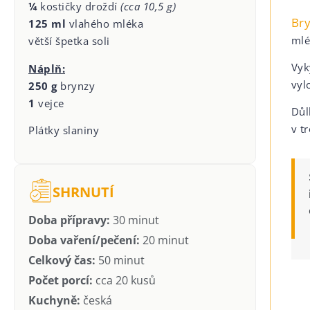
¼
kostičky droždí
(cca 10,5 g)
Br
125 ml
vlahého mléka
mlé
větší špetka soli
Vyk
Náplň:
vyl
250 g
brynzy
1
vejce
Důl
v t
Plátky slaniny
SHRNUTÍ
Doba přípravy:
30 minut
Doba vaření/pečení:
20 minut
Celkový čas:
50 minut
Počet porcí:
cca 20 kusů
Kuchyně:
česká