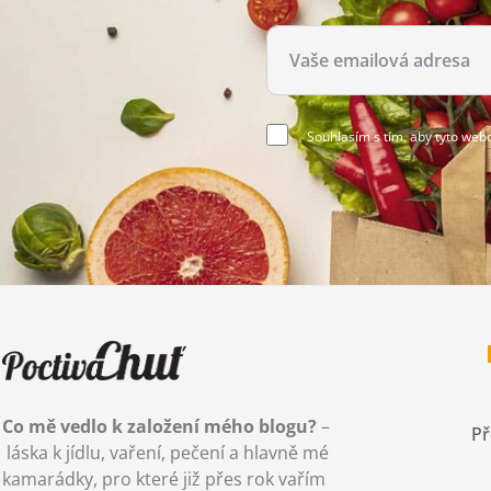
Souhlasím s tím, aby tyto web
Co mě vedlo k založení mého blogu?
–
Př
láska k jídlu, vaření, pečení a hlavně mé
kamarádky, pro které již přes rok vařím