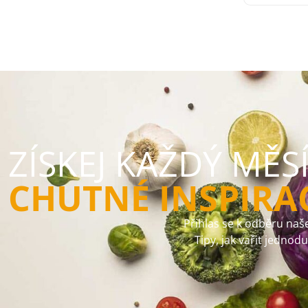
ZÍSKEJ KAŽDÝ MĚS
CHUTNÉ INSPIRA
Přihlas se k odběru naše
Tipy, jak vařit jednod