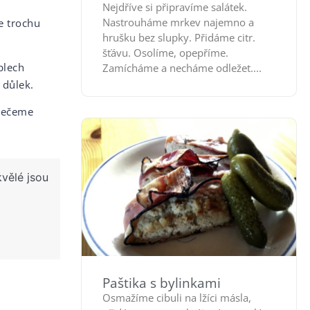
Nejdříve si připravíme salátek.
Nastrouháme mrkev najemno a
e trochu
hrušku bez slupky. Přidáme citr.
šťávu. Osolíme, opepříme.
plech
Zamícháme a necháme odležet....
 důlek.
Pečeme
kvělé jsou
Paštika s bylinkami
Osmažíme cibuli na lžíci másla,