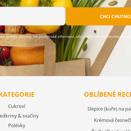
CHCI CHUTNOU
ové stránky ukládaly mé poskytnuté informace, aby mohly odesílat novinky na můj
KATEGORIE
OBLÍBENÉ REC
Cukroví
Slepice (kuře) na pa
edkrmy & svačiny
Krémová česneč
Polévky