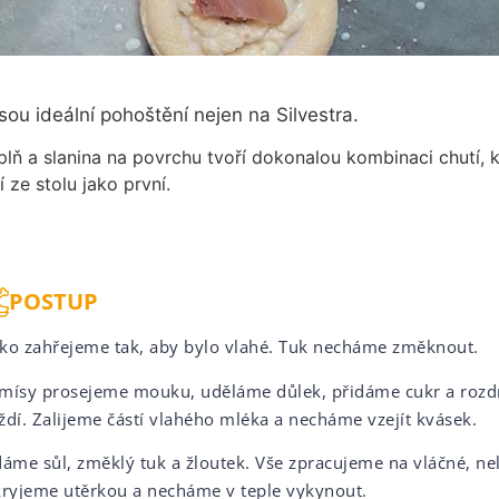
sou ideální pohoštění nejen na Silvestra.
ň a slanina na povrchu tvoří dokonalou kombinaci chutí, k
í ze stolu jako první.
POSTUP
ko zahřejeme tak, aby bylo vlahé. Tuk necháme změknout.
mísy prosejeme mouku, uděláme důlek, přidáme cukr a roz
ždí. Zalijeme částí vlahého mléka a necháme vzejít kvásek.
dáme sůl, změklý tuk a žloutek. Vše zpracujeme na vláčné, nel
kryjeme utěrkou a necháme v teple vykynout.