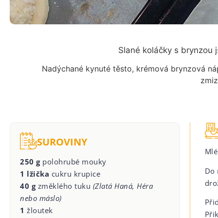
Slané koláčky s brynzou j
Nadýchané kynuté těsto, krémová brynzová nápl
zmiz
SUROVINY
Mlé
250 g
polohrubé mouky
Do 
1 lžička
cukru krupice
dro
40 g
změklého tuku
(Zlatá Haná, Héra
nebo máslo)
Při
1
žloutek
Při