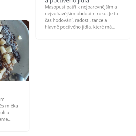
a poctivého jídla
Masopust patří k nejbarevnějším a
nejvoňavějším obdobím roku. Je to
čas hodování, radosti, tance a
hlavně poctivého jídla, které má...
em
ěs mléka
oli a
eme...