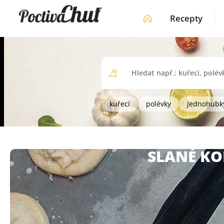
Recepty
kuřecí
polévky
Jednohubk
SLANÉ KO