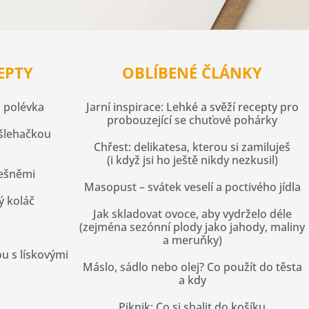
EPTY
OBLÍBENÉ ČLÁNKY
 polévka
Jarní inspirace: Lehké a svěží recepty pro
probouzející se chuťové pohárky
 šlehačkou
Chřest: delikatesa, kterou si zamiluješ
(i když jsi ho ještě nikdy nezkusil)
řešněmi
Masopust – svátek veselí a poctivého jídla
ý koláč
Jak skladovat ovoce, aby vydrželo déle
(zejména sezónní plody jako jahody, maliny
a meruňky)
u s lískovými
Máslo, sádlo nebo olej? Co použít do těsta
a kdy
Piknik: Co si sbalit do košíku