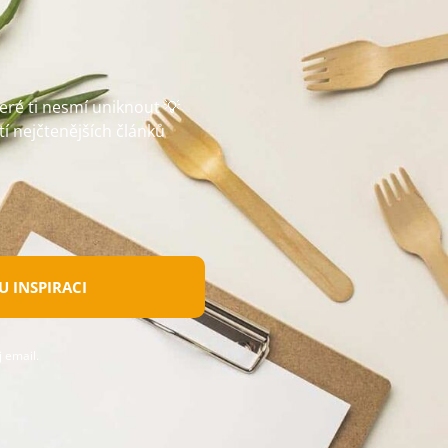
teré ti nesmí uniknout 💡
tí nejčtenějších článků
 INSPIRACI
 email.