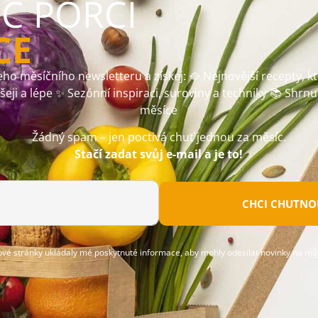
ÍC PORCI
CE
ho měsíčního newsletteru a získej: 🥘 Nejnovější recepty, k
ušeji a lépe ✨ Sezónní inspiraci, suroviny a techniky 📚 Shrnu
měsíce
Žádný spam – jen poctivá chuť jednou za měsíc.
Stačí zadat svůj e-mail a je to!
CHCI CHUTNOU
ové stránky ukládaly mé poskytnuté informace, aby mohly odesílat novinky na můj