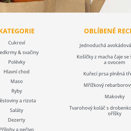
KATEGORIE
OBLÍBENÉ REC
Cukroví
Jednoduchá avokádová
edkrmy & svačiny
Košíčky z macha čaje se
Polévky
a ovocem
Hlavní chod
Kuřecí prsa plněná t
Maso
Mřížkový rebarborov
Ryby
Makovky
ěstoviny a rizota
Tvarohový koláč s drobenko
Saláty
oříšky
Dezerty
Přílohy a pečivo