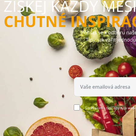
ZÍSKEJ KAŽDÝ MĚS
CHUTNÉ INSPIRA
Přihlas se k odběru naše
Tipy, jak vařit jednod
Souhlasím s tím, aby tyto web