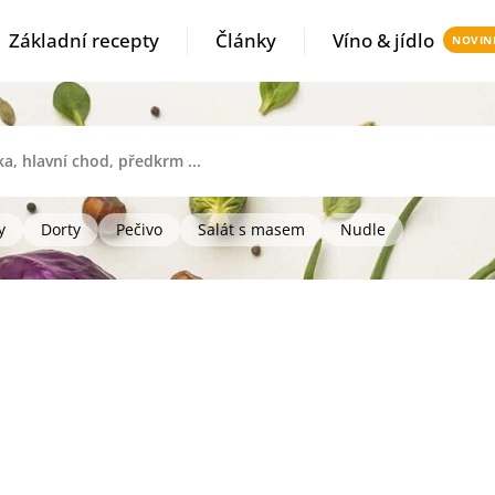
Základní recepty
Články
Víno & jídlo
y
Dorty
Pečivo
Salát s masem
Nudle