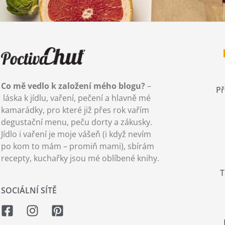
Co mě vedlo k založení mého blogu?
–
Př
láska k jídlu, vaření, pečení a hlavně mé
kamarádky, pro které již přes rok vařím
degustační menu, peču dorty a zákusky.
Jídlo i vaření je moje vášeň (i když nevím
po kom to mám – promiň mami), sbírám
recepty, kuchařky jsou mé oblíbené knihy.
T
SOCIÁLNÍ SÍTĚ