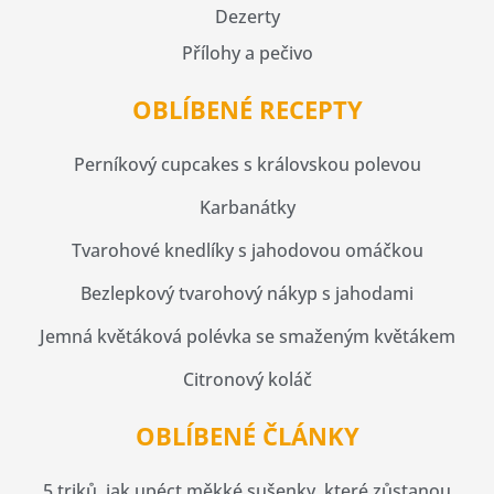
Dezerty
Přílohy a pečivo
OBLÍBENÉ RECEPTY
Perníkový cupcakes s královskou polevou
Karbanátky
Tvarohové knedlíky s jahodovou omáčkou
Bezlepkový tvarohový nákyp s jahodami
Jemná květáková polévka se smaženým květákem
Citronový koláč
OBLÍBENÉ ČLÁNKY
5 triků, jak upéct měkké sušenky, které zůstanou