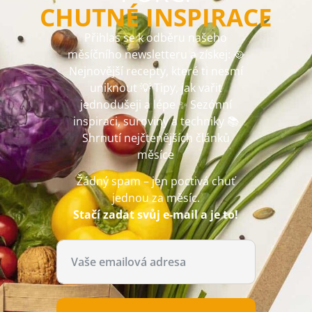
CHUTNÉ INSPIRACE
Přihlas se k odběru našeho
měsíčního newsletteru a získej: 🥘
Nejnovější recepty, které ti nesmí
uniknout 💡 Tipy, jak vařit
jednodušeji a lépe ✨ Sezónní
inspiraci, suroviny a techniky 📚
Shrnutí nejčtenějších článků
měsíce
Žádný spam – jen poctivá chuť
jednou za měsíc.
Stačí zadat svůj e-mail a je to!