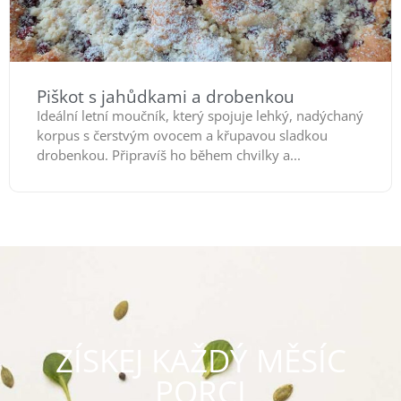
Piškot s jahůdkami a drobenkou
Ideální letní moučník, který spojuje lehký, nadýchaný
korpus s čerstvým ovocem a křupavou sladkou
drobenkou. Připravíš ho během chvilky a...
ZÍSKEJ KAŽDÝ MĚSÍC
PORCI