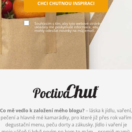
CHCI CHUTNOU INSPIRACI
Souhlasím s tím, aby tyto webové stránky
ukládaly mé poskytnuté informace, aby
mohly odesílat novinky na můj email.
Co mě vedlo k založení mého blogu?
– láska k jídlu, vaření,
pečení a hlavně mé kamarádky, pro které již přes rok vařím
degustační menu, peču dorty a zákusky. Jídlo i vaření je
moje vášeň (i když nevím po kom to mám – promiň mami),