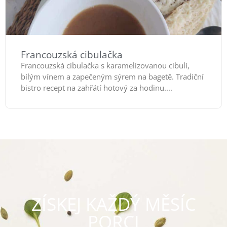
Francouzská cibulačka
Francouzská cibulačka s karamelizovanou cibulí,
bílým vínem a zapečeným sýrem na bagetě. Tradiční
bistro recept na zahřátí hotový za hodinu....
ZÍSKEJ KAŽDÝ MĚSÍC
PORCI