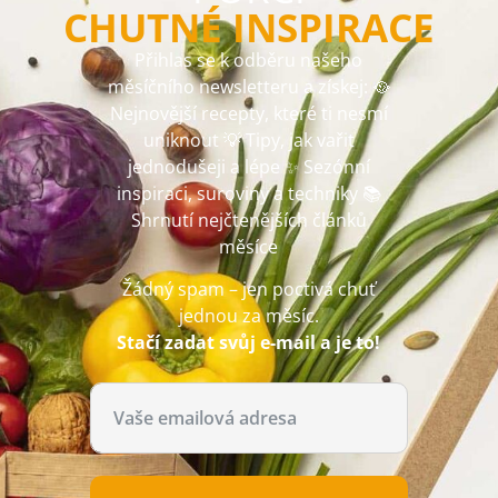
CHUTNÉ INSPIRACE
Přihlas se k odběru našeho
měsíčního newsletteru a získej: 🥘
Nejnovější recepty, které ti nesmí
uniknout 💡 Tipy, jak vařit
jednodušeji a lépe ✨ Sezónní
inspiraci, suroviny a techniky 📚
Shrnutí nejčtenějších článků
měsíce
Žádný spam – jen poctivá chuť
jednou za měsíc.
Stačí zadat svůj e-mail a je to!