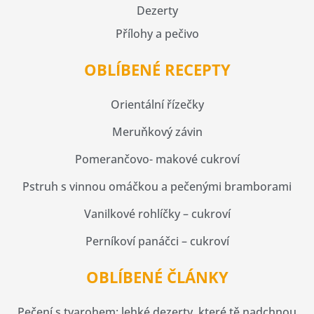
Dezerty
Přílohy a pečivo
OBLÍBENÉ RECEPTY
Orientální řízečky
Meruňkový závin
Pomerančovo- makové cukroví
Pstruh s vinnou omáčkou a pečenými bramborami
Vanilkové rohlíčky – cukroví
Perníkoví panáčci – cukroví
OBLÍBENÉ ČLÁNKY
Pečení s tvarohem: lehké dezerty, které tě nadchnou