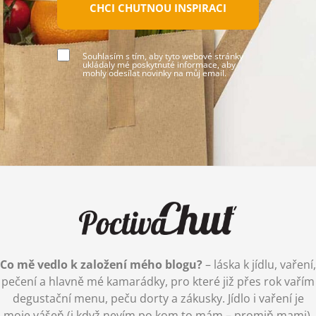
CHCI CHUTNOU INSPIRACI
Souhlasím s tím, aby tyto webové stránky
ukládaly mé poskytnuté informace, aby
mohly odesílat novinky na můj email.
Co mě vedlo k založení mého blogu?
– láska k jídlu, vaření,
pečení a hlavně mé kamarádky, pro které již přes rok vařím
degustační menu, peču dorty a zákusky. Jídlo i vaření je
moje vášeň (i když nevím po kom to mám – promiň mami),