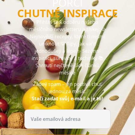
PORCI
CHUTNÉ INSPIRACE
Přihlas se k odběru našeho
měsíčního newsletteru a získej: 🥘
Nejnovější recepty, které ti nesmí
uniknout 💡 Tipy, jak vařit
jednodušeji a lépe ✨ Sezónní
inspiraci, suroviny a techniky 📚
Shrnutí nejčtenějších článků
měsíce
Žádný spam – jen poctivá chuť
jednou za měsíc.
Stačí zadat svůj e-mail a je to!