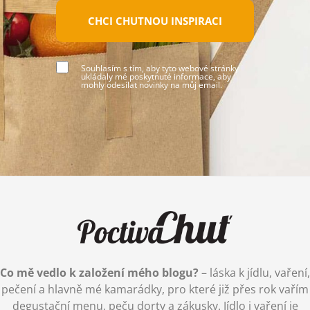
CHCI CHUTNOU INSPIRACI
Souhlasím s tím, aby tyto webové stránky
ukládaly mé poskytnuté informace, aby
mohly odesílat novinky na můj email.
Co mě vedlo k založení mého blogu?
– láska k jídlu, vaření,
pečení a hlavně mé kamarádky, pro které již přes rok vařím
degustační menu, peču dorty a zákusky. Jídlo i vaření je