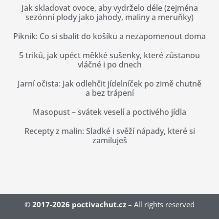
Jak skladovat ovoce, aby vydrželo déle (zejména
sezónní plody jako jahody, maliny a meruňky)
Piknik: Co si sbalit do košíku a nezapomenout doma
5 triků, jak upéct měkké sušenky, které zůstanou
vláčné i po dnech
Jarní očista: Jak odlehčit jídelníček po zimě chutně
a bez trápení
Masopust – svátek veselí a poctivého jídla
Recepty z malin: Sladké i svěží nápady, které si
zamiluješ
© 2017-2026
poctivachut.cz
– All rights reserved