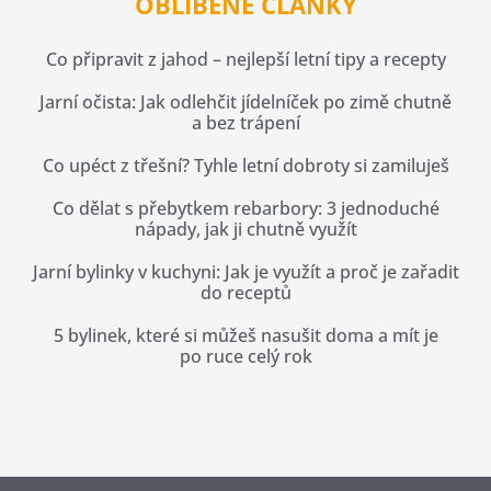
OBLÍBENÉ ČLÁNKY
Co připravit z jahod – nejlepší letní tipy a recepty
Jarní očista: Jak odlehčit jídelníček po zimě chutně
a bez trápení
Co upéct z třešní? Tyhle letní dobroty si zamiluješ
Co dělat s přebytkem rebarbory: 3 jednoduché
nápady, jak ji chutně využít
Jarní bylinky v kuchyni: Jak je využít a proč je zařadit
do receptů
5 bylinek, které si můžeš nasušit doma a mít je
po ruce celý rok