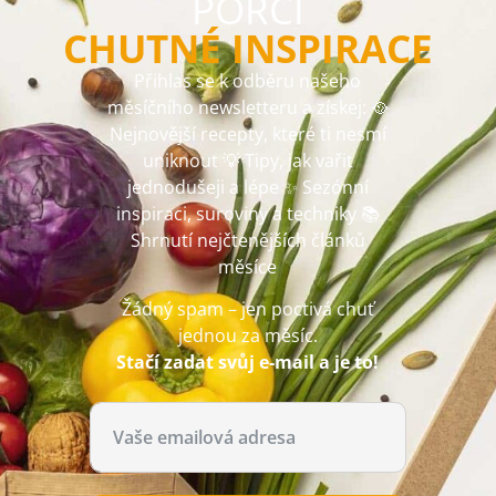
PORCI
CHUTNÉ INSPIRACE
Přihlas se k odběru našeho
měsíčního newsletteru a získej: 🥘
Nejnovější recepty, které ti nesmí
uniknout 💡 Tipy, jak vařit
jednodušeji a lépe ✨ Sezónní
inspiraci, suroviny a techniky 📚
Shrnutí nejčtenějších článků
měsíce
Žádný spam – jen poctivá chuť
jednou za měsíc.
Stačí zadat svůj e-mail a je to!