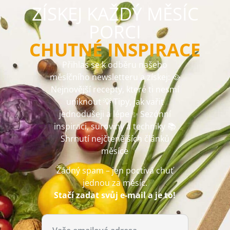
ZÍSKEJ KAŽDÝ MĚSÍC
PORCI
CHUTNÉ INSPIRACE
Přihlas se k odběru našeho
měsíčního newsletteru a získej: 🥘
Nejnovější recepty, které ti nesmí
uniknout 💡 Tipy, jak vařit
jednodušeji a lépe ✨ Sezónní
inspiraci, suroviny a techniky 📚
Shrnutí nejčtenějších článků
měsíce
Žádný spam – jen poctivá chuť
jednou za měsíc.
Stačí zadat svůj e-mail a je to!