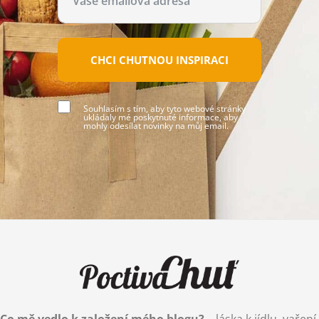
CHCI CHUTNOU INSPIRACI
Souhlasím s tím, aby tyto webové stránky
ukládaly mé poskytnuté informace, aby
mohly odesílat novinky na můj email.
Co mě vedlo k založení mého blogu?
– láska k jídlu, vaření,