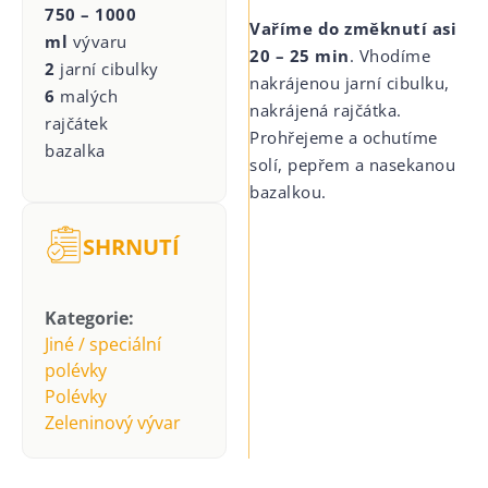
750 – 1000
Vaříme do změknutí asi
ml
vývaru
20 – 25 min
. Vhodíme
2
jarní cibulky
nakrájenou jarní cibulku,
6
malých
nakrájená rajčátka.
rajčátek
Prohřejeme a ochutíme
bazalka
solí, pepřem a nasekanou
bazalkou.
SHRNUTÍ
Kategorie:
Jiné / speciální
polévky
Polévky
Zeleninový vývar