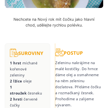
Nechcete na Nový rok mít čočku jako hlavní
chod, udělejte rychlou polévku.
POSTUP
SUROVINY
Zeleninu nakrájíme na
1 hrst
míchané
malé kostičky. Do hrnce
kořenové
dáme olej a osmahneme
zeleniny
na něm zeleninu
2 lžíce
oleje
dozlatova. Přidáme čočku
1
a rozmačkaný česnek.
stroužek
česneku
Prohodíme a zalijeme
2 hrsti
červené
vývarem.
čočky