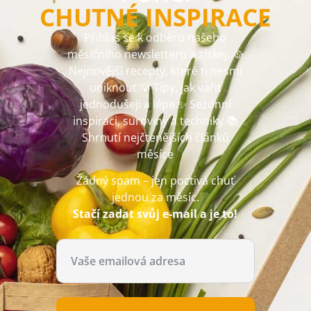
CHUTNÉ INSPIRACE
Přihlas se k odběru našeho
měsíčního newsletteru a získej: 🥘
Nejnovější recepty, které ti nesmí
uniknout 💡 Tipy, jak vařit
jednodušeji a lépe ✨ Sezónní
inspiraci, suroviny a techniky 📚
Shrnutí nejčtenějších článků
měsíce
Žádný spam – jen poctivá chuť
jednou za měsíc.
Stačí zadat svůj e-mail a je to!