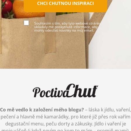
CHCI CHUTNOU INSPIRACI
Souhlasím s tím, aby tyto webové stránky
ukládaly mé poskytnuté informace, aby
mohly odesílat novinky na můj email.
Co mě vedlo k založení mého blogu?
– láska k jídlu, vaření,
pečení a hlavně mé kamarádky, pro které již přes rok vařím
degustační menu, peču dorty a zákusky. Jídlo i vaření je
moje vášeň (i když nevím po kom to mám – promiň mami),