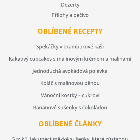
Dezerty
Přílohy a pečivo
OBLÍBENÉ RECEPTY
Špekáčky v bramborové kaši
Kakaový cupcakes s malinovým krémem a malinami
Jednoduchá avokádová polévka
Koláč s malinovou pěnou
Vánoční kostky – cukroví
Banánové sušenky s čokoládou
OBLÍBENÉ ČLÁNKY
5 triků, jak upéct měkké sušenky, které zůstanou