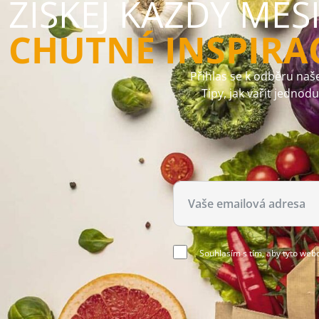
ZÍSKEJ KAŽDÝ MĚS
CHUTNÉ INSPIRA
Přihlas se k odběru naše
Tipy, jak vařit jednod
Souhlasím s tím, aby tyto web