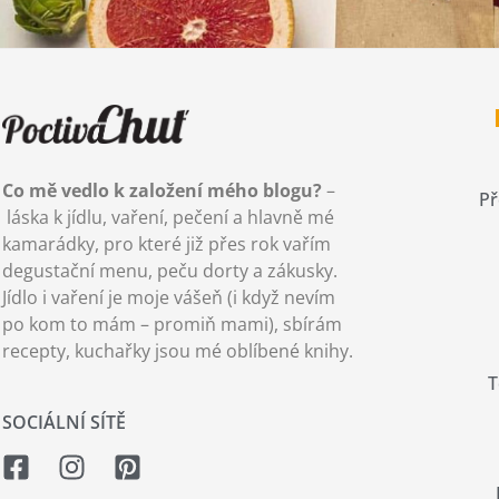
Co mě vedlo k založení mého blogu?
–
Př
láska k jídlu, vaření, pečení a hlavně mé
kamarádky, pro které již přes rok vařím
degustační menu, peču dorty a zákusky.
Jídlo i vaření je moje vášeň (i když nevím
po kom to mám – promiň mami), sbírám
recepty, kuchařky jsou mé oblíbené knihy.
T
SOCIÁLNÍ SÍTĚ