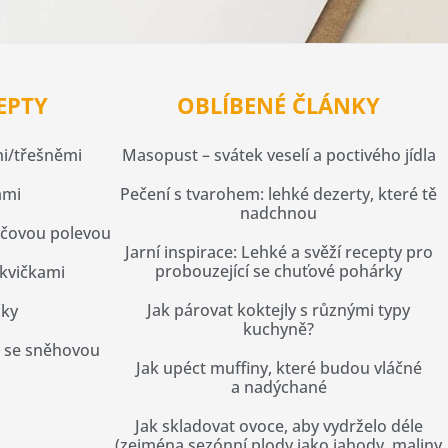
EPTY
OBLÍBENÉ ČLÁNKY
i/třešněmi
Masopust – svátek veselí a poctivého jídla
ami
Pečení s tvarohem: lehké dezerty, které tě
nadchnou
čovou polevou
Jarní inspirace: Lehké a svěží recepty pro
probouzející se chuťové pohárky
kvičkami
Jak párovat koktejly s různými typy
čky
kuchyně?
s se sněhovou
Jak upéct muffiny, které budou vláčné
a nadýchané
Jak skladovat ovoce, aby vydrželo déle
(zejména sezónní plody jako jahody, maliny