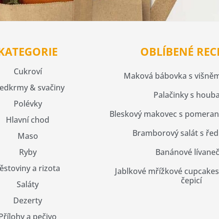
KATEGORIE
OBLÍBENÉ REC
Cukroví
Maková bábovka s višněm
edkrmy & svačiny
Palačinky s houb
Polévky
Bleskový makovec s pomeran
Hlavní chod
Bramborový salát s řed
Maso
Ryby
Banánové lívane
ěstoviny a rizota
Jablkové mřížkové cupcake
čepicí
Saláty
Dezerty
Přílohy a pečivo