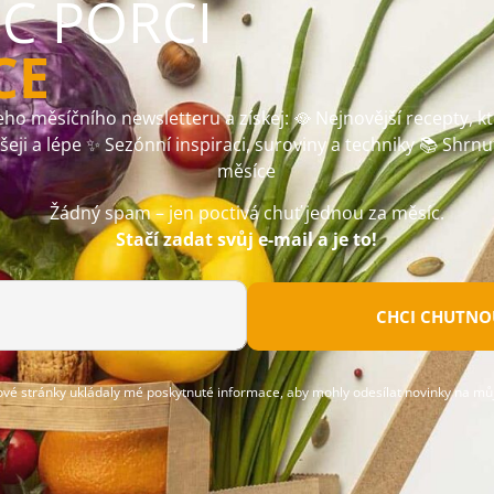
ÍC PORCI
CE
ho měsíčního newsletteru a získej: 🥘 Nejnovější recepty, k
ušeji a lépe ✨ Sezónní inspiraci, suroviny a techniky 📚 Shrnu
měsíce
Žádný spam – jen poctivá chuť jednou za měsíc.
Stačí zadat svůj e-mail a je to!
CHCI CHUTNOU
ové stránky ukládaly mé poskytnuté informace, aby mohly odesílat novinky na můj