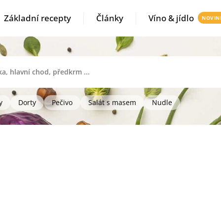
Základní recepty
Články
Víno & jídlo
y
Dorty
Pečivo
Salát s masem
Nudle