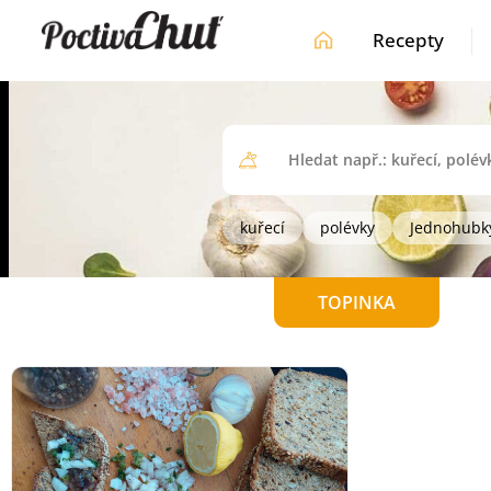
Recepty
kuřecí
polévky
Jednohubk
TOPINKA