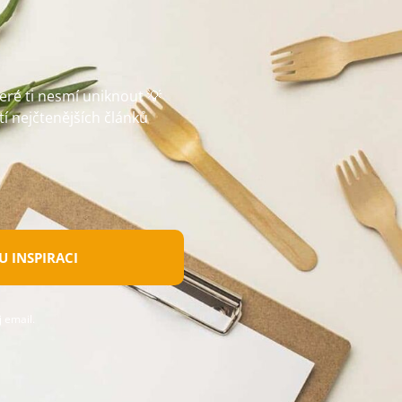
teré ti nesmí uniknout 💡
tí nejčtenějších článků
 INSPIRACI
 email.