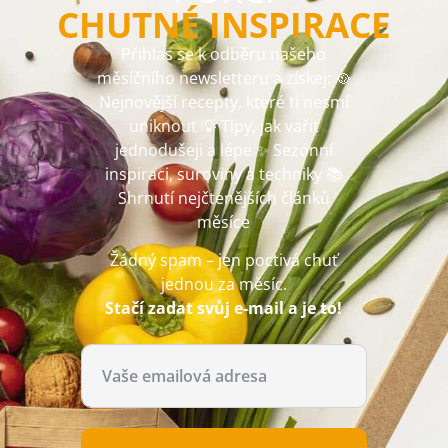
CHUTNÉ INSPIRACE
Přihlas se k odběru našeho
měsíčního newsletteru a získej: 🥘
Nejnovější recepty, které ti nesmí
uniknout 💡 Tipy, jak vařit
jednodušeji a lépe ✨ Sezónní
inspiraci, suroviny a techniky 📚
Shrnutí nejčtenějších článků
měsíce
Žádný spam – jen poctivá chuť
jednou za měsíc.
Stačí zadat svůj e-mail a je to!