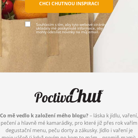
CHCI CHUTNOU INSPIRACI
Souhlasím s tím, aby tyto webové stránky
ukládaly mé poskytnuté informace, aby
mohly odesílat novinky na můj email.
Co mě vedlo k založení mého blogu?
– láska k jídlu, vaření,
pečení a hlavně mé kamarádky, pro které již přes rok vařím
degustační menu, peču dorty a zákusky. Jídlo i vaření je
moje vášeň (i když nevím po kom to mám – promiň mami),