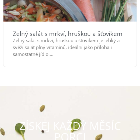
Zelný salát s mrkví, hruškou a šťovíkem
Zelný salát s mrkví, hruškou a šťovíkem je lehký a
svěží salát plný vitamínů, ideální jako příloha i
samostatné jídlo....
ZÍSKEJ KAŽDÝ MĚSÍC
PORCI