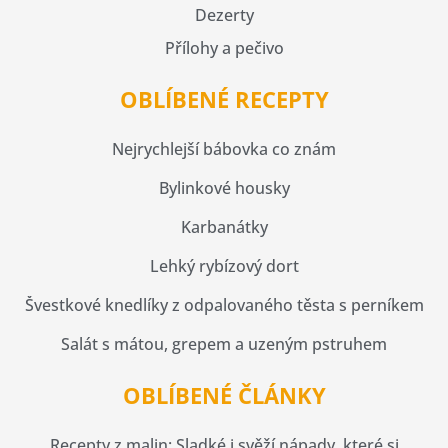
Dezerty
Přílohy a pečivo
OBLÍBENÉ RECEPTY
Nejrychlejší bábovka co znám
Bylinkové housky
Karbanátky
Lehký rybízový dort
Švestkové knedlíky z odpalovaného těsta s perníkem
Salát s mátou, grepem a uzeným pstruhem
OBLÍBENÉ ČLÁNKY
Recepty z malin: Sladké i svěží nápady, které si