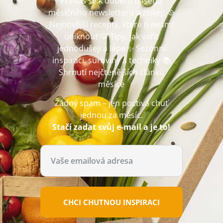
Přihlas se k odběru našeho
měsíčního newsletteru a získej: 🥘
Nejnovější recepty, které ti nesmí
uniknout 💡 Tipy, jak vařit
jednodušeji a lépe ✨ Sezónní
inspiraci, suroviny a techniky 📚
Shrnutí nejčtenějších článků
měsíce
Žádný spam – jen poctivá chuť
jednou za měsíc.
Stačí zadat svůj e-mail a je to!
CHCI CHUTNOU INSPIRACI