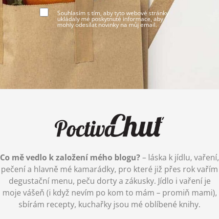
Souhlasím s tím, aby tyto webové stránky
ukládaly mé poskytnuté informace, aby
mohly odesílat novinky na můj email.
Co mě vedlo k založení mého blogu?
– láska k jídlu, vaření,
pečení a hlavně mé kamarádky, pro které již přes rok vařím
degustační menu, peču dorty a zákusky. Jídlo i vaření je
moje vášeň (i když nevím po kom to mám – promiň mami),
sbírám recepty, kuchařky jsou mé oblíbené knihy.