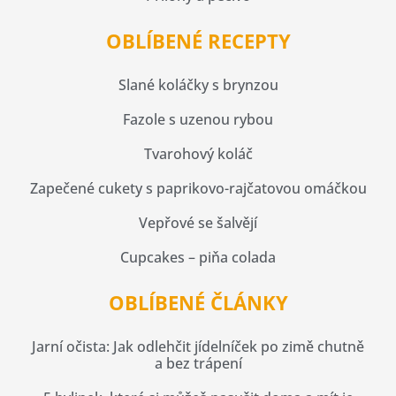
OBLÍBENÉ RECEPTY
Slané koláčky s brynzou
Fazole s uzenou rybou
Tvarohový koláč
Zapečené cukety s paprikovo-rajčatovou omáčkou
Vepřové se šalvějí
Cupcakes – piňa colada
OBLÍBENÉ ČLÁNKY
Jarní očista: Jak odlehčit jídelníček po zimě chutně
a bez trápení