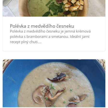
Polévka z medvědího česneku
Polévka z medvědího česneku je jemná krémová
polévka s bramborami a smetanou. Ideální jarní
recept plný chuti....