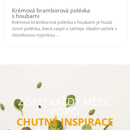
Krémová bramborová polévka
s houbami
Krémová bramborová polévka s houbami je hustá
zimní polévka, která zasytí a zahřeje. Ideální večeře s
česnekovou topinkou....
ZÍSKEJ KAŽDÝ MĚSÍC
PORCI
CHUTNÉ INSPIRACE