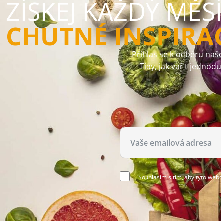
ZÍSKEJ KAŽDÝ MĚS
CHUTNÉ INSPIRA
Přihlas se k odběru naše
Tipy, jak vařit jednod
Souhlasím s tím, aby tyto web