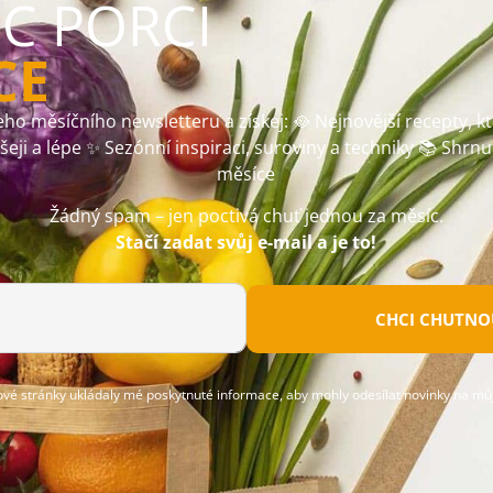
ÍC PORCI
CE
ho měsíčního newsletteru a získej: 🥘 Nejnovější recepty, k
ušeji a lépe ✨ Sezónní inspiraci, suroviny a techniky 📚 Shrnu
měsíce
Žádný spam – jen poctivá chuť jednou za měsíc.
Stačí zadat svůj e-mail a je to!
CHCI CHUTNOU
ové stránky ukládaly mé poskytnuté informace, aby mohly odesílat novinky na můj