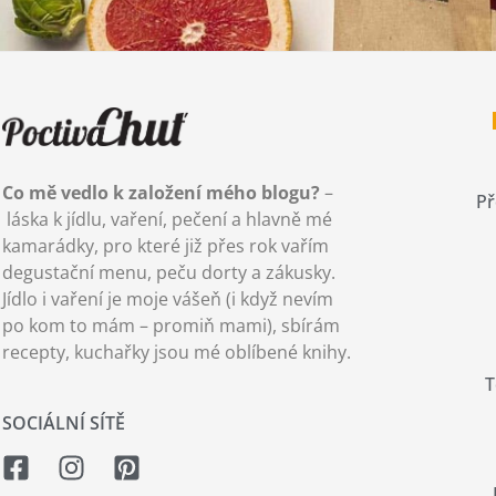
Co mě vedlo k založení mého blogu?
–
Př
láska k jídlu, vaření, pečení a hlavně mé
kamarádky, pro které již přes rok vařím
degustační menu, peču dorty a zákusky.
Jídlo i vaření je moje vášeň (i když nevím
po kom to mám – promiň mami), sbírám
recepty, kuchařky jsou mé oblíbené knihy.
T
SOCIÁLNÍ SÍTĚ