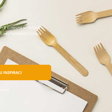
teré ti nesmí uniknout 💡
tí nejčtenějších článků
 INSPIRACI
 email.