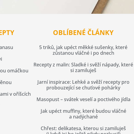
EPTY
OBLÍBENÉ ČLÁNKY
nanasu
5 triků, jak upéct měkké sušenky, které
zůstanou vláčné i po dnech
i
Recepty z malin: Sladké i svěží nápady, které
si zamiluješ
vou omáčkou
Jarní inspirace: Lehké a svěží recepty pro
pěnou
probouzející se chuťové pohárky
kami v oříšcích
Masopust – svátek veselí a poctivého jídla
Jak upéct muffiny, které budou vláčné
a nadýchané
Chřest: delikatesa, kterou si zamiluješ
(i když jsi ho ještě nikdy nezkusil)