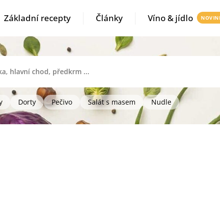
Základní recepty
Články
Víno & jídlo
y
Dorty
Pečivo
Salát s masem
Nudle