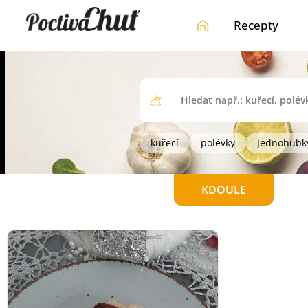
Recepty
kuřecí
polévky
Jednohubk
KDOULE