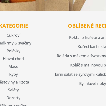
KATEGORIE
OBLÍBENÉ REC
Cukroví
Koktail z kuřete a a
edkrmy & svačiny
Kuřecí kari s kiw
Polévky
Roláda s mákem a švestko
Hlavní chod
Koláč s malinovou 
Maso
Ryby
Jarní salát se sýrovými kulič
ěstoviny a rizota
Bylinkové noky
Saláty
Dezerty
Přílohy a pečivo