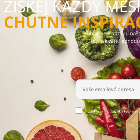
ZÍSKEJ KAŽDÝ MĚS
CHUTNÉ INSPIRA
Přihlas se k odběru naše
Tipy, jak vařit jednod
Souhlasím s tím, aby tyto web