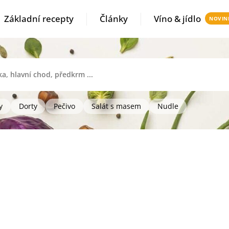
Základní recepty
Články
Víno & jídlo
y
Dorty
Pečivo
Salát s masem
Nudle