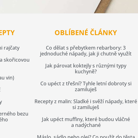
EPTY
OBLÍBENÉ ČLÁNKY
i rajčaty
Co dělat s přebytkem rebarbory: 3
jednoduché nápady, jak ji chutně využít
 a skořicovou
Jak párovat koktejly s různými typy
kuchyně?
au vin)
Co upéct z třešní? Tyhle letní dobroty si
zamiluješ
č
Recepty z malin: Sladké i svěží nápady, které
y
si zamiluješ
černého bezu
Jak upéct muffiny, které budou vláčné
kého
a nadýchané
Máslo, sádlo nebo olej? Co použít do těsta