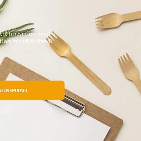
teré ti nesmí uniknout 💡
tí nejčtenějších článků
 INSPIRACI
 email.