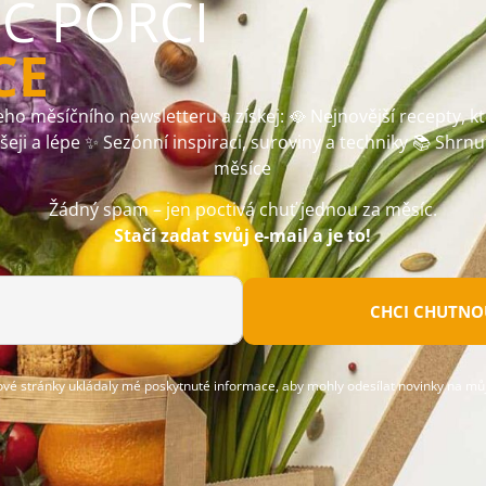
ÍC PORCI
CE
ho měsíčního newsletteru a získej: 🥘 Nejnovější recepty, k
ušeji a lépe ✨ Sezónní inspiraci, suroviny a techniky 📚 Shrnu
měsíce
Žádný spam – jen poctivá chuť jednou za měsíc.
Stačí zadat svůj e-mail a je to!
CHCI CHUTNOU
ové stránky ukládaly mé poskytnuté informace, aby mohly odesílat novinky na můj