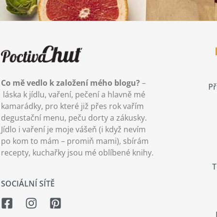
Co mě vedlo k založení mého blogu?
–
Př
láska k jídlu, vaření, pečení a hlavně mé
kamarádky, pro které již přes rok vařím
degustační menu, peču dorty a zákusky.
Jídlo i vaření je moje vášeň (i když nevím
po kom to mám – promiň mami), sbírám
recepty, kuchařky jsou mé oblíbené knihy.
T
SOCIÁLNÍ SÍTĚ