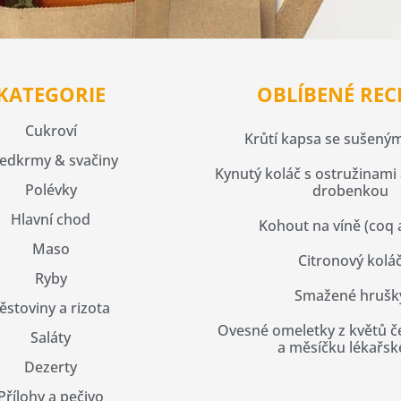
KATEGORIE
OBLÍBENÉ REC
Cukroví
Krůtí kapsa se sušeným
edkrmy & svačiny
Kynutý koláč s ostružinami
Polévky
drobenkou
Hlavní chod
Kohout na víně (coq 
Maso
Citronový kolá
Ryby
Smažené hrušk
ěstoviny a rizota
Ovesné omeletky z květů 
Saláty
a měsíčku lékařs
Dezerty
Přílohy a pečivo