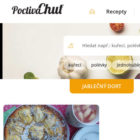
Recepty
kuřecí
polévky
Jednohubk
JABLEČNÝ DORT