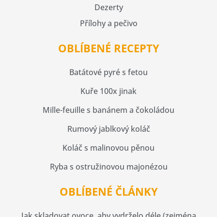
Dezerty
Přílohy a pečivo
OBLÍBENÉ RECEPTY
Batátové pyré s fetou
Kuře 100x jinak
Mille-feuille s banánem a čokoládou
Rumový jablkový koláč
Koláč s malinovou pěnou
Ryba s ostružinovou majonézou
OBLÍBENÉ ČLÁNKY
Jak skladovat ovoce, aby vydrželo déle (zejména