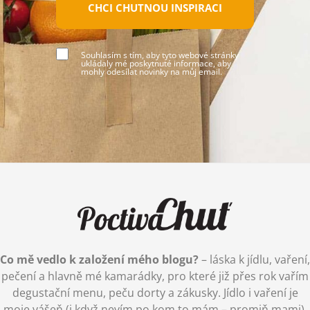
CHCI CHUTNOU INSPIRACI
Souhlasím s tím, aby tyto webové stránky
ukládaly mé poskytnuté informace, aby
mohly odesílat novinky na můj email.
Co mě vedlo k založení mého blogu?
– láska k jídlu, vaření,
pečení a hlavně mé kamarádky, pro které již přes rok vařím
degustační menu, peču dorty a zákusky. Jídlo i vaření je
moje vášeň (i když nevím po kom to mám – promiň mami),