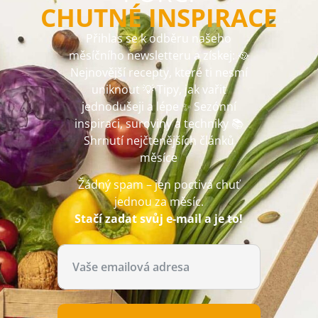
CHUTNÉ INSPIRACE
Přihlas se k odběru našeho
měsíčního newsletteru a získej: 🥘
Nejnovější recepty, které ti nesmí
uniknout 💡 Tipy, jak vařit
jednodušeji a lépe ✨ Sezónní
inspiraci, suroviny a techniky 📚
Shrnutí nejčtenějších článků
měsíce
Žádný spam – jen poctivá chuť
jednou za měsíc.
Stačí zadat svůj e-mail a je to!