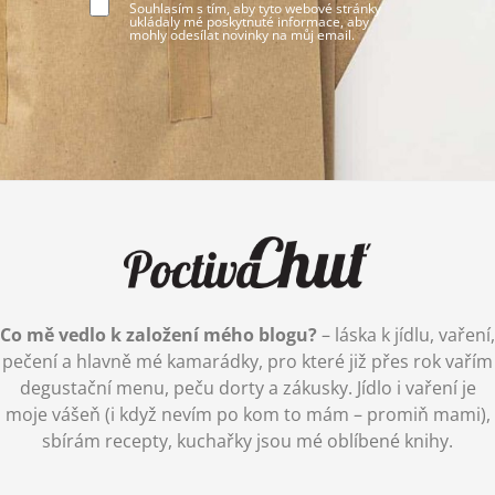
Souhlasím s tím, aby tyto webové stránky
ukládaly mé poskytnuté informace, aby
mohly odesílat novinky na můj email.
Co mě vedlo k založení mého blogu?
– láska k jídlu, vaření,
pečení a hlavně mé kamarádky, pro které již přes rok vařím
degustační menu, peču dorty a zákusky. Jídlo i vaření je
moje vášeň (i když nevím po kom to mám – promiň mami),
sbírám recepty, kuchařky jsou mé oblíbené knihy.