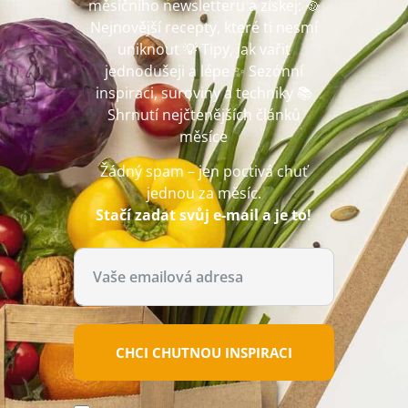
měsíčního newsletteru a získej: 🥘
Nejnovější recepty, které ti nesmí
uniknout 💡 Tipy, jak vařit
jednodušeji a lépe ✨ Sezónní
inspiraci, suroviny a techniky 📚
Shrnutí nejčtenějších článků
měsíce
Žádný spam – jen poctivá chuť
jednou za měsíc.
Stačí zadat svůj e-mail a je to!
CHCI CHUTNOU INSPIRACI