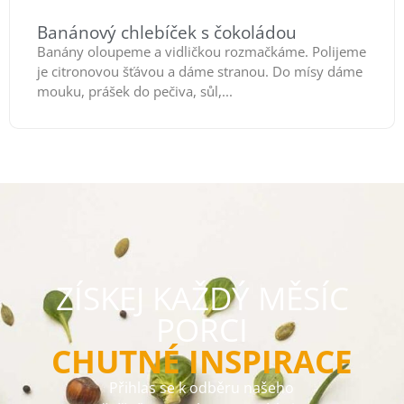
Banánový chlebíček s čokoládou
Banány oloupeme a vidličkou rozmačkáme. Polijeme
je citronovou šťávou a dáme stranou. Do mísy dáme
mouku, prášek do pečiva, sůl,...
ZÍSKEJ KAŽDÝ MĚSÍC
PORCI
CHUTNÉ INSPIRACE
Přihlas se k odběru našeho