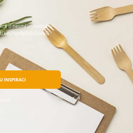
teré ti nesmí uniknout 💡
tí nejčtenějších článků
 INSPIRACI
 email.