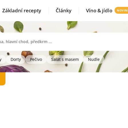
Základní recepty
Články
Víno & jídlo
y
Dorty
Pečivo
Salát s masem
Nudle