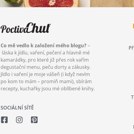
Co mě vedlo k založení mého blogu?
–
Př
láska k jídlu, vaření, pečení a hlavně mé
kamarádky, pro které již přes rok vařím
degustační menu, peču dorty a zákusky.
Jídlo i vaření je moje vášeň (i když nevím
po kom to mám – promiň mami), sbírám
recepty, kuchařky jsou mé oblíbené knihy.
T
SOCIÁLNÍ SÍTĚ