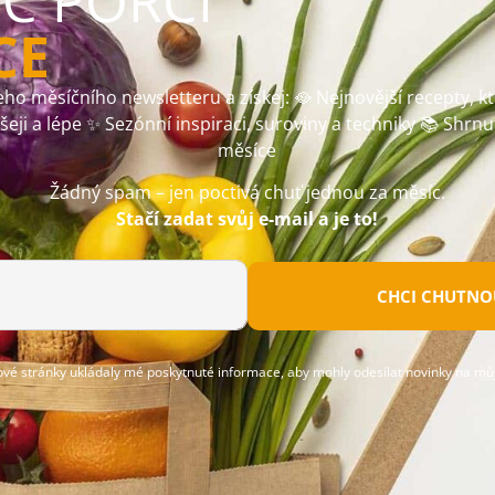
ÍC PORCI
CE
ho měsíčního newsletteru a získej: 🥘 Nejnovější recepty, k
ušeji a lépe ✨ Sezónní inspiraci, suroviny a techniky 📚 Shrnu
měsíce
Žádný spam – jen poctivá chuť jednou za měsíc.
Stačí zadat svůj e-mail a je to!
CHCI CHUTNOU
ové stránky ukládaly mé poskytnuté informace, aby mohly odesílat novinky na můj