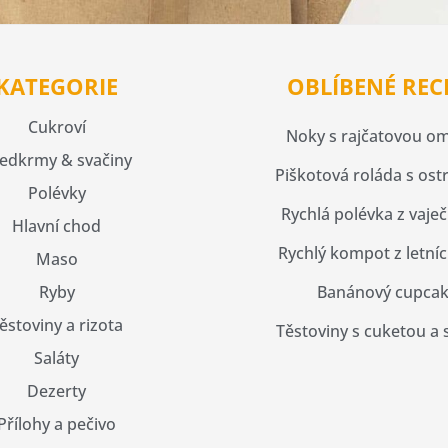
KATEGORIE
OBLÍBENÉ REC
Cukroví
Noky s rajčatovou o
edkrmy & svačiny
Piškotová roláda s ost
Polévky
Rychlá polévka z vaječ
Hlavní chod
Rychlý kompot z letníc
Maso
Ryby
Banánový cupca
ěstoviny a rizota
Těstoviny s cuketou a 
Saláty
Dezerty
Přílohy a pečivo