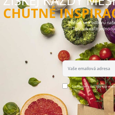
ZÍSKEJ KAŽDÝ MĚS
CHUTNÉ INSPIRA
Přihlas se k odběru naše
Tipy, jak vařit jednod
Souhlasím s tím, aby tyto web