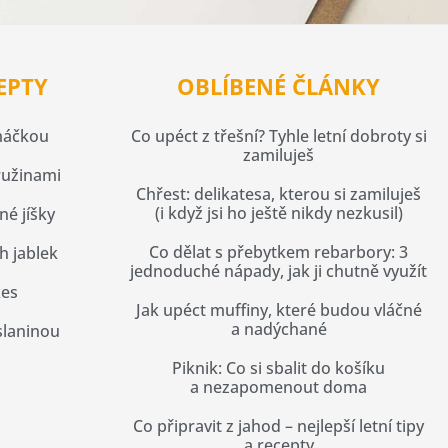
EPTY
OBLÍBENÉ ČLÁNKY
máčkou
Co upéct z třešní? Tyhle letní dobroty si
zamiluješ
ružinami
Chřest: delikatesa, kterou si zamiluješ
(i když jsi ho ještě nikdy nezkusil)
né jíšky
Co dělat s přebytkem rebarbory: 3
h jablek
jednoduché nápady, jak ji chutně využít
kes
Jak upéct muffiny, které budou vláčné
a nadýchané
slaninou
Piknik: Co si sbalit do košíku
a nezapomenout doma
Co připravit z jahod – nejlepší letní tipy
a recepty