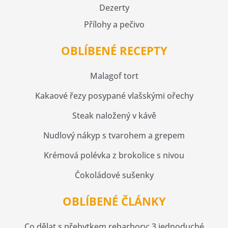
Dezerty
Přílohy a pečivo
OBLÍBENÉ RECEPTY
Malagof tort
Kakaové řezy posypané vlašskými ořechy
Steak naložený v kávě
Nudlový nákyp s tvarohem a grepem
Krémová polévka z brokolice s nivou
Čokoládové sušenky
OBLÍBENÉ ČLÁNKY
Co dělat s přebytkem rebarbory: 3 jednoduché