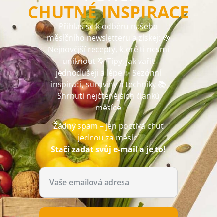
CHUTNÉ INSPIRACE
Přihlas se k odběru našeho
měsíčního newsletteru a získej: 🥘
Nejnovější recepty, které ti nesmí
uniknout 💡 Tipy, jak vařit
jednodušeji a lépe ✨ Sezónní
inspiraci, suroviny a techniky 📚
Shrnutí nejčtenějších článků
měsíce
Žádný spam – jen poctivá chuť
jednou za měsíc.
Stačí zadat svůj e-mail a je to!