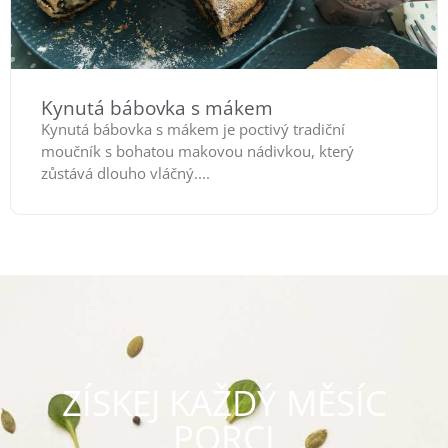
Kynutá bábovka s mákem
Kynutá bábovka s mákem je poctivý tradiční
moučník s bohatou makovou nádivkou, který
zůstává dlouho vláčný....
ZÍSKEJ KAŽDÝ MĚSÍC
PORCI