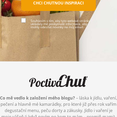
CHCI CHUTNOU INSPIRACI
Souhlasím s tím, aby tyto webové stránky
ukládaly mé poskytnuté informace, aby
mohly odesílat novinky na můj email.
Co mě vedlo k založení mého blogu?
– láska k jídlu, vaření,
pečení a hlavně mé kamarádky, pro které již přes rok vařím
degustační menu, peču dorty a zákusky. Jídlo i vaření je
moje vášeň (i když nevím po kom to mám – promiň mami),