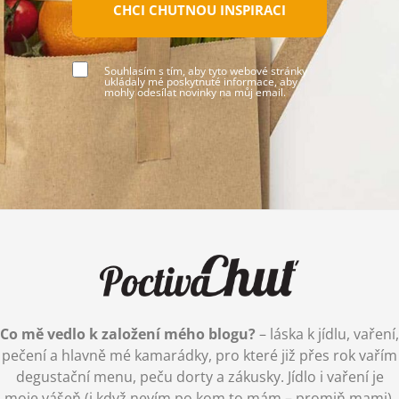
CHCI CHUTNOU INSPIRACI
Souhlasím s tím, aby tyto webové stránky
ukládaly mé poskytnuté informace, aby
mohly odesílat novinky na můj email.
Co mě vedlo k založení mého blogu?
– láska k jídlu, vaření,
pečení a hlavně mé kamarádky, pro které již přes rok vařím
degustační menu, peču dorty a zákusky. Jídlo i vaření je
moje vášeň (i když nevím po kom to mám – promiň mami),