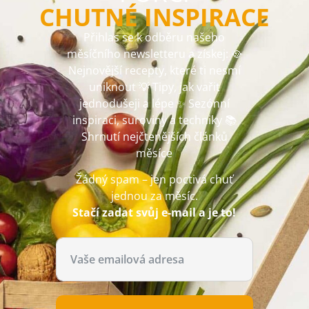
CHUTNÉ INSPIRACE
Přihlas se k odběru našeho
měsíčního newsletteru a získej: 🥘
Nejnovější recepty, které ti nesmí
uniknout 💡 Tipy, jak vařit
jednodušeji a lépe ✨ Sezónní
inspiraci, suroviny a techniky 📚
Shrnutí nejčtenějších článků
měsíce
Žádný spam – jen poctivá chuť
jednou za měsíc.
Stačí zadat svůj e-mail a je to!