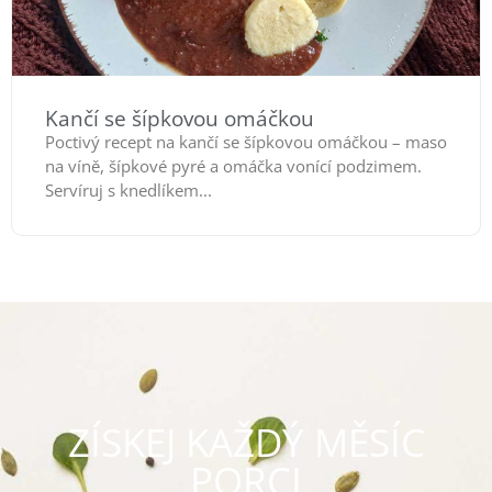
Kančí se šípkovou omáčkou
Poctivý recept na kančí se šípkovou omáčkou – maso
na víně, šípkové pyré a omáčka vonící podzimem.
Servíruj s knedlíkem...
ZÍSKEJ KAŽDÝ MĚSÍC
PORCI