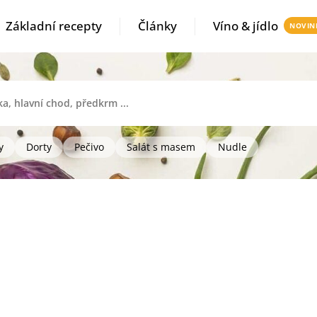
Základní recepty
Články
Víno & jídlo
y
Dorty
Pečivo
Salát s masem
Nudle