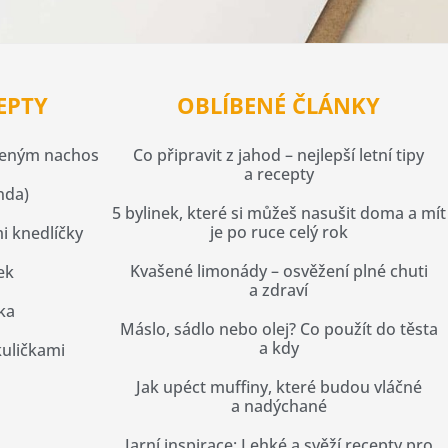
EPTY
OBLÍBENÉ ČLÁNKY
čeným nachos
Co připravit z jahod – nejlepší letní tipy
a recepty
nda)
5 bylinek, které si můžeš nasušit doma a mít
je po ruce celý rok
i knedlíčky
Kvašené limonády – osvěžení plné chuti
ek
a zdraví
ka
Máslo, sádlo nebo olej? Co použít do těsta
a kdy
kuličkami
Jak upéct muffiny, které budou vláčné
a nadýchané
Jarní inspirace: Lehké a svěží recepty pro