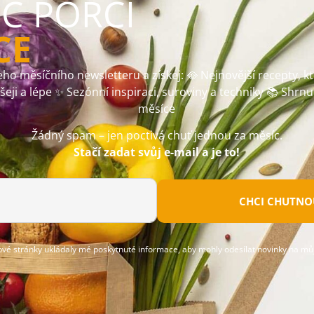
ÍC PORCI
CE
ho měsíčního newsletteru a získej: 🥘 Nejnovější recepty, k
ušeji a lépe ✨ Sezónní inspiraci, suroviny a techniky 📚 Shrnu
měsíce
Žádný spam – jen poctivá chuť jednou za měsíc.
Stačí zadat svůj e-mail a je to!
CHCI CHUTNOU
ové stránky ukládaly mé poskytnuté informace, aby mohly odesílat novinky na můj