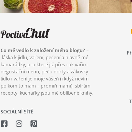
Co mě vedlo k založení mého blogu?
–
Př
láska k jídlu, vaření, pečení a hlavně mé
kamarádky, pro které již přes rok vařím
degustační menu, peču dorty a zákusky.
Jídlo i vaření je moje vášeň (i když nevím
po kom to mám – promiň mami), sbírám
recepty, kuchařky jsou mé oblíbené knihy.
T
SOCIÁLNÍ SÍTĚ