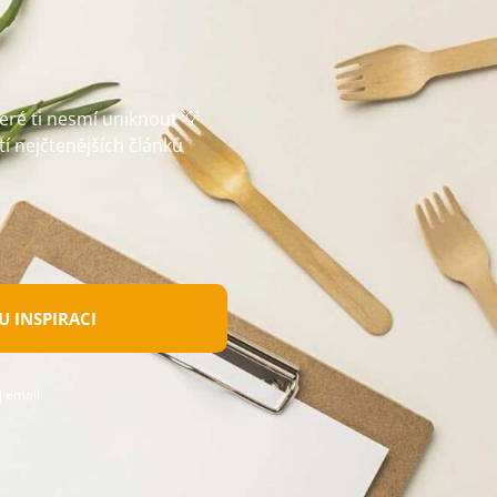
teré ti nesmí uniknout 💡
tí nejčtenějších článků
 INSPIRACI
 email.