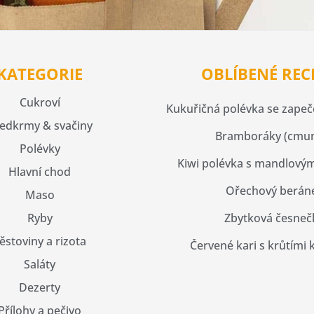
KATEGORIE
OBLÍBENÉ REC
Cukroví
Kukuřičná polévka se zape
edkrmy & svačiny
Bramboráky (cmu
Polévky
Kiwi polévka s mandlovým
Hlavní chod
Ořechový berán
Maso
Ryby
Zbytková česneč
ěstoviny a rizota
Červené kari s krůtími 
Saláty
Dezerty
Přílohy a pečivo