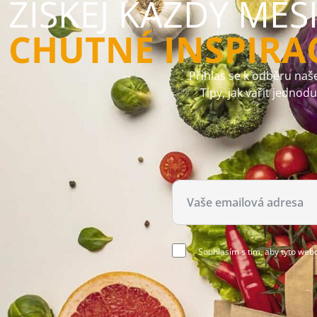
ZÍSKEJ KAŽDÝ MĚS
CHUTNÉ INSPIRA
Přihlas se k odběru naše
Tipy, jak vařit jednod
Souhlasím s tím, aby tyto web