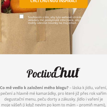
CHCI CHUTNOU INSPIRACI
Souhlasím s tím, aby tyto webové stránky
ukládaly mé poskytnuté informace, aby
mohly odesílat novinky na můj email.
Co mě vedlo k založení mého blogu?
– láska k jídlu, vaření,
pečení a hlavně mé kamarádky, pro které již přes rok vařím
degustační menu, peču dorty a zákusky. Jídlo i vaření je
moje vášeň (i když nevím po kom to mám – promiň mami),