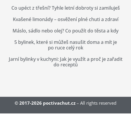
Co upéct z třešní? Tyhle letní dobroty si zamiluješ
Kvašené limonády – osvěžení plné chuti a zdraví
Máslo, sádlo nebo olej? Co použít do těsta a kdy
5 bylinek, které si můžeš nasušit doma a mít je
po ruce celý rok
Jarní bylinky v kuchyni: Jak je využít a proč je zařadit
do receptů
© 2017-2026
poctivachut.cz
– All rights reserved