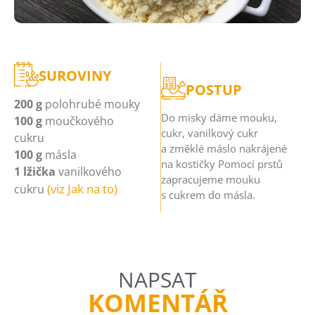
SUROVINY
POSTUP
200 g
polohrubé mouky
Do misky dáme mouku,
100 g
moučkového
cukr, vanilkový cukr
cukru
a změklé máslo nakrájené
100 g
másla
na kostičky Pomocí prstů
1 lžička
vanilkového
zapracujeme mouku
(viz Jak na to)
cukru
s cukrem do másla.
Drobenka
Drobenka
Drobenka
Drobenka
NAPSAT
KOMENTÁŘ