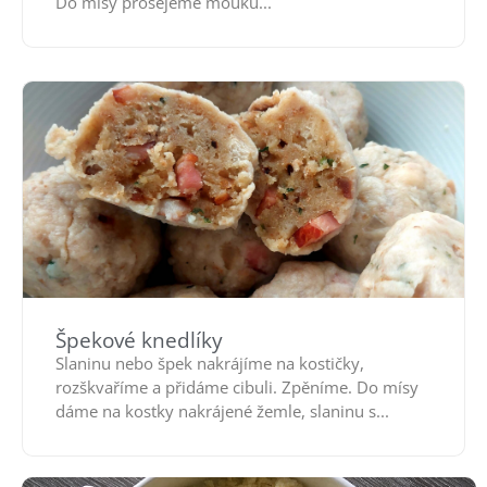
Do mísy prosejeme mouku...
Špekové knedlíky
Slaninu nebo špek nakrájíme na kostičky,
rozškvaříme a přidáme cibuli. Zpěníme. Do mísy
dáme na kostky nakrájené žemle, slaninu s...