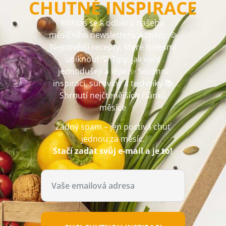
CHUTNÉ INSPIRACE
Přihlas se k odběru našeho
měsíčního newsletteru a získej: 🥘
Nejnovější recepty, které ti nesmí
uniknout 💡 Tipy, jak vařit
jednodušeji a lépe ✨ Sezónní
inspiraci, suroviny a techniky 📚
Shrnutí nejčtenějších článků
měsíce
Žádný spam – jen poctivá chuť
jednou za měsíc.
Stačí zadat svůj e-mail a je to!