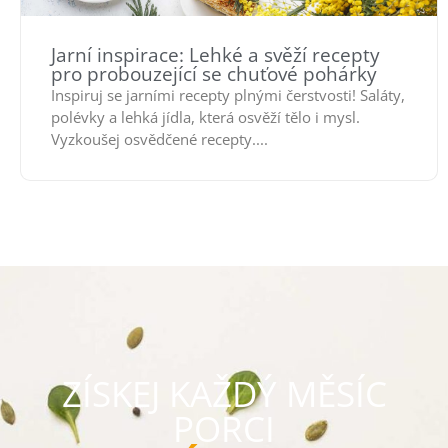
Jarní inspirace: Lehké a svěží recepty
pro probouzející se chuťové pohárky
Inspiruj se jarními recepty plnými čerstvosti! Saláty,
polévky a lehká jídla, která osvěží tělo i mysl.
Vyzkoušej osvědčené recepty....
ZÍSKEJ KAŽDÝ MĚSÍC
PORCI