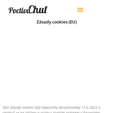
ZÁKLADNÍ RECEPTY
VÍNO & JÍDLO
Zásady cookies (EU)
Tyto Zásady cookies byly naposledy aktualizovány 17.6.2025 a
vztahují se na občany a osoby s trvalým pobytem v Evropském