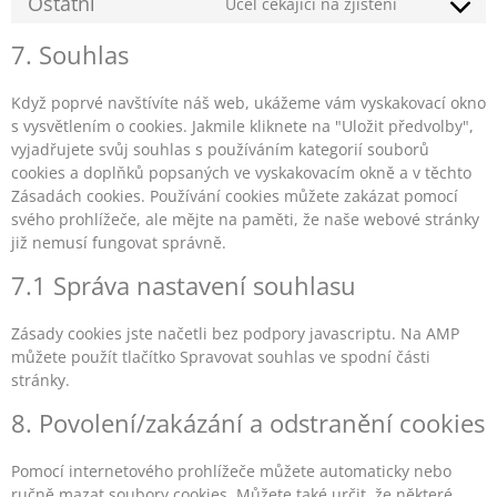
Ostatní
Účel čekající na zjištění
7. Souhlas
Když poprvé navštívíte náš web, ukážeme vám vyskakovací okno
s vysvětlením o cookies. Jakmile kliknete na "Uložit předvolby",
vyjadřujete svůj souhlas s používáním kategorií souborů
cookies a doplňků popsaných ve vyskakovacím okně a v těchto
Zásadách cookies. Používání cookies můžete zakázat pomocí
svého prohlížeče, ale mějte na paměti, že naše webové stránky
již nemusí fungovat správně.
7.1 Správa nastavení souhlasu
Zásady cookies jste načetli bez podpory javascriptu. Na AMP
můžete použít tlačítko Spravovat souhlas ve spodní části
stránky.
8. Povolení/zakázání a odstranění cookies
Pomocí internetového prohlížeče můžete automaticky nebo
ručně mazat soubory cookies. Můžete také určit, že některé