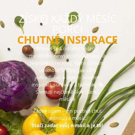
ZÍSKEJ KAŽDÝ MĚSÍC
PORCI
CHUTNÉ INSPIRACE
Přihlas se k odběru našeho
měsíčního newsletteru a získej: 🥘
Nejnovější recepty, které ti nesmí
uniknout 💡 Tipy, jak vařit
jednodušeji a lépe ✨ Sezónní
inspiraci, suroviny a techniky 📚
Shrnutí nejčtenějších článků
měsíce
Žádný spam – jen poctivá chuť
jednou za měsíc.
Stačí zadat svůj e-mail a je to!