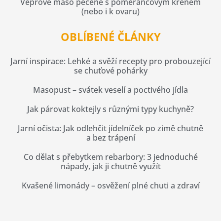
Vepřové maso pečené s pomerančovým křenem
(nebo i k ovaru)
OBLÍBENÉ ČLÁNKY
Jarní inspirace: Lehké a svěží recepty pro probouzející
se chuťové pohárky
Masopust – svátek veselí a poctivého jídla
Jak párovat koktejly s různými typy kuchyně?
Jarní očista: Jak odlehčit jídelníček po zimě chutně
a bez trápení
Co dělat s přebytkem rebarbory: 3 jednoduché
nápady, jak ji chutně využít
Kvašené limonády – osvěžení plné chuti a zdraví