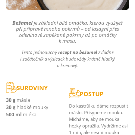
Bešamel
je základní bílá omáčka, kterou využiješ
při přípravě mnoha pokrmů – od lasagní přes
zeleninové zapékané pokrmy až po omáčky
k masu.
Tento jednoduchý
recept na bešamel
zvládne
i začátečník a výsledek bude vždy krásně hladký
a krémový.
SUROVINY
POSTUP
30 g
másla
Do kastrůlku dáme rozpustit
30 g
hladké mouky
máslo. Přisypeme mouku.
500 ml
mléka
Mícháme, aby se mouka
hezky opražila. Vydržíme asi
1 min, ale nesmí mouka