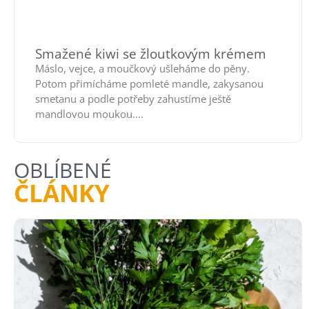
Smažené kiwi se žloutkovým krémem
Máslo, vejce, a moučkový ušleháme do pěny.
Potom přimícháme pomleté mandle, zakysanou
smetanu a podle potřeby zahustíme ještě
mandlovou moukou....
OBLÍBENÉ
ČLÁNKY