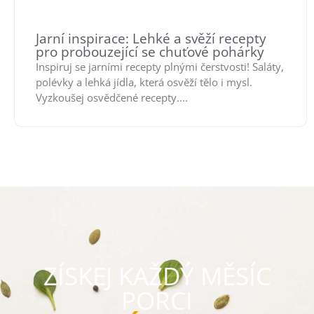
Jarní inspirace: Lehké a svěží recepty
pro probouzející se chuťové pohárky
Inspiruj se jarními recepty plnými čerstvosti! Saláty,
polévky a lehká jídla, která osvěží tělo i mysl.
Vyzkoušej osvědčené recepty....
ZÍSKEJ KAŽDÝ MĚSÍC
PORCI