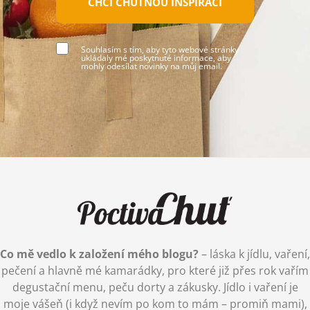
CHCI CHUTNOU INSPIRACI
Souhlasím s tím, aby tyto webové stránky
ukládaly mé poskytnuté informace, aby
mohly odesílat novinky na můj email.
Co mě vedlo k založení mého blogu?
– láska k jídlu, vaření,
pečení a hlavně mé kamarádky, pro které již přes rok vařím
degustační menu, peču dorty a zákusky. Jídlo i vaření je
moje vášeň (i když nevím po kom to mám – promiň mami),