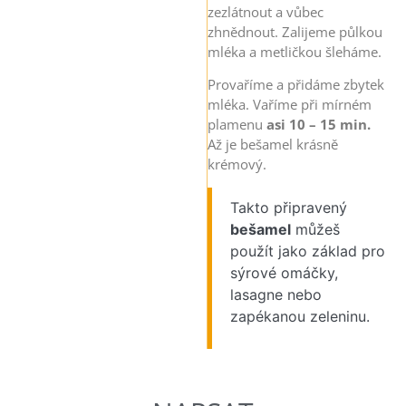
zezlátnout a vůbec
zhnědnout. Zalijeme půlkou
mléka a metličkou šleháme.
Provaříme a přidáme zbytek
mléka. Vaříme při mírném
plamenu
asi 10 – 15 min.
Až je bešamel krásně
krémový.
Takto připravený
bešamel
můžeš
použít jako základ pro
sýrové omáčky,
lasagne nebo
zapékanou zeleninu.