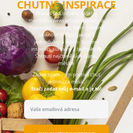
CHUTNÉ INSPIRACE
Přihlas se k odběru našeho
měsíčního newsletteru a získej: 🥘
Nejnovější recepty, které ti nesmí
uniknout 💡 Tipy, jak vařit
jednodušeji a lépe ✨ Sezónní
inspiraci, suroviny a techniky 📚
Shrnutí nejčtenějších článků
měsíce
Žádný spam – jen poctivá chuť
jednou za měsíc.
Stačí zadat svůj e-mail a je to!