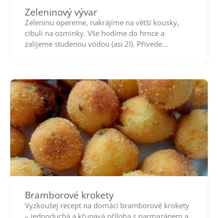
Zeleninový vývar
Zeleninu opereme, nakrájíme na větší kousky,
cibuli na osminky. Vše hodíme do hrnce a
zalijeme studenou vodou (asi 2l). Přivede...
Bramborové krokety
Vyzkoušej recept na domácí bramborové krokety
– jednoduchá a křupavá příloha s parmazánem a