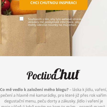
CHCI CHUTNOU INSPIRACI
Souhlasím s tím, aby tyto webové stránky
ukládaly mé poskytnuté informace, aby
mohly odesílat novinky na můj email.
Co mě vedlo k založení mého blogu?
– láska k jídlu, vaření,
pečení a hlavně mé kamarádky, pro které již přes rok vařím
degustační menu, peču dorty a zákusky. Jídlo i vaření je
moje vášeň (i když nevím po kom to mám – promiň mami),