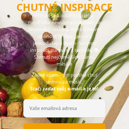
CHUTNÉ INSPIRACE
Přihlas se k odběru našeho
měsíčního newsletteru a získej: 🥘
Nejnovější recepty, které ti nesmí
uniknout 💡 Tipy, jak vařit
jednodušeji a lépe ✨ Sezónní
inspiraci, suroviny a techniky 📚
Shrnutí nejčtenějších článků
měsíce
Žádný spam – jen poctivá chuť
jednou za měsíc.
Stačí zadat svůj e-mail a je to!