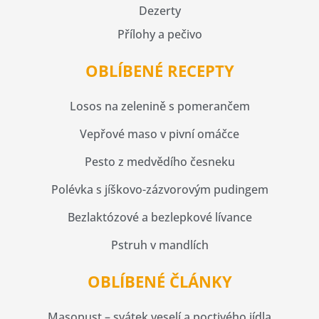
Dezerty
Přílohy a pečivo
OBLÍBENÉ RECEPTY
Losos na zelenině s pomerančem
Vepřové maso v pivní omáčce
Pesto z medvědího česneku
Polévka s jíškovo-zázvorovým pudingem
Bezlaktózové a bezlepkové lívance
Pstruh v mandlích
OBLÍBENÉ ČLÁNKY
Masopust – svátek veselí a poctivého jídla