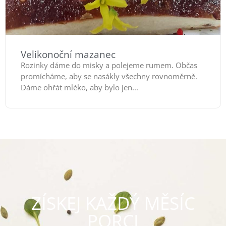
Velikonoční mazanec
Rozinky dáme do misky a polejeme rumem. Občas
promícháme, aby se nasákly všechny rovnoměrně.
Dáme ohřát mléko, aby bylo jen...
ZÍSKEJ KAŽDÝ MĚSÍC
PORCI