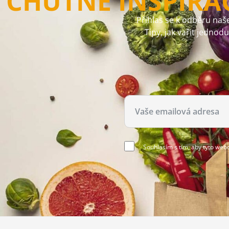
CHUTNÉ INSPIRA
Přihlas se k odběru naše
Tipy, jak vařit jednod
Souhlasím s tím, aby tyto web