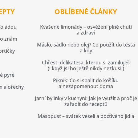
EPTY
OBLÍBENÉ ČLÁNKY
koládou
Kvašené limonády – osvěžení plné chuti
a zdraví
co znám
Máslo, sádlo nebo olej? Co použít do těsta
a kdy
rtíčky
Chřest: delikatesa, kterou si zamiluješ
(i když jsi ho ještě nikdy nezkusil)
é pyré
Piknik: Co si sbalit do košíku
a nezapomenout doma
m a ořechy
Jarní bylinky v kuchyni: Jak je využít a proč je
zařadit do receptů
Masopust – svátek veselí a poctivého jídla