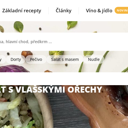
Základní recepty
Články
Víno & jídlo
y
Dorty
Pečivo
Salát s masem
Nudle
T S VLAŠSKÝMI OŘECHY