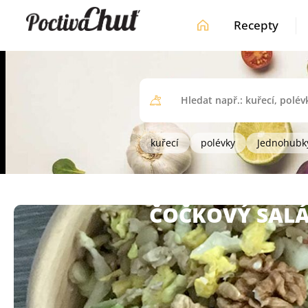
Recepty
kuřecí
polévky
Jednohubk
ČOČKOVÝ SALÁ