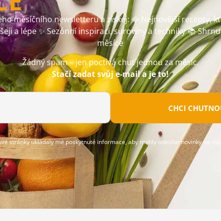
CE
ho měsíčního newsletteru a získej: 🥘 Nejnovější recepty, k
ušeji a lépe ✨ Sezónní inspiraci, suroviny a techniky 📚 Shrnu
měsíce
Žádný spam – jen poctivá chuť jednou za měsíc.
Stačí zadat svůj e-mail a je to!
CHCI CHUTNOU
ové stránky ukládaly mé poskytnuté informace, aby mohly odesílat novinky na můj