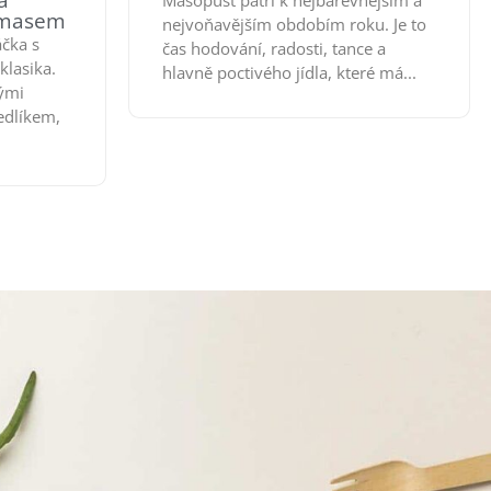
á
Masopust patří k nejbarevnějším a
 masem
nejvoňavějším obdobím roku. Je to
čka s
čas hodování, radosti, tance a
lasika.
hlavně poctivého jídla, které má...
vými
edlíkem,