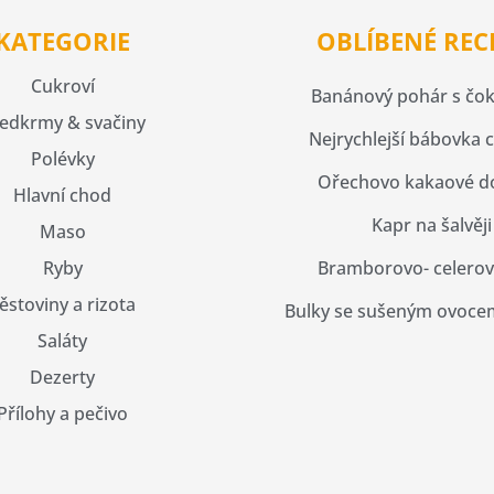
KATEGORIE
OBLÍBENÉ REC
Cukroví
Banánový pohár s čo
edkrmy & svačiny
Nejrychlejší bábovka 
Polévky
Ořechovo kakaové do
Hlavní chod
Kapr na šalvěji
Maso
Ryby
Bramborovo- celerov
ěstoviny a rizota
Bulky se sušeným ovoce
Saláty
Dezerty
Přílohy a pečivo