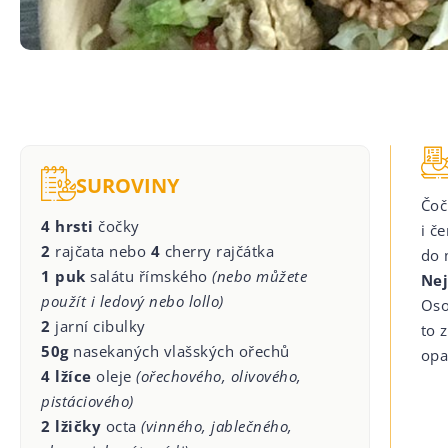
SUROVINY
Čoč
4 hrsti
čočky
i č
2
rajčata nebo
4
cherry rajčátka
do 
1 puk
salátu římského
(nebo můžete
Nej
použít i ledový nebo lollo)
Oso
2
jarní cibulky
to 
50g
nasekaných vlašských ořechů
opa
4 lžíce
oleje
(ořechového, olivového,
pistáciového)
2 lžičky
octa
(vinného, jablečného,