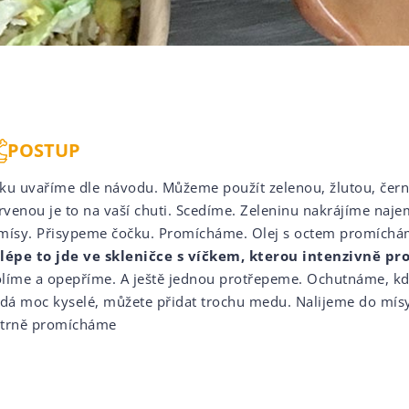
POSTUP
ku uvaříme dle návodu. Můžeme použít zelenou, žlutou, čer
ervenou je to na vaší chuti. Scedíme. Zeleninu nakrájíme na
mísy. Přisypeme čočku. Promícháme. Olej s octem promíchá
lépe to jde ve skleničce s víčkem, kterou intenzivně p
líme a opepříme. A ještě jednou protřepeme. Ochutnáme, k
zdá moc kyselé, můžete přidat trochu medu. Nalijeme do mísy
trně promícháme