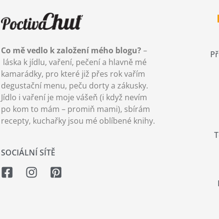
Co mě vedlo k založení mého blogu?
–
Př
láska k jídlu, vaření, pečení a hlavně mé
kamarádky, pro které již přes rok vařím
degustační menu, peču dorty a zákusky.
Jídlo i vaření je moje vášeň (i když nevím
po kom to mám – promiň mami), sbírám
recepty, kuchařky jsou mé oblíbené knihy.
T
SOCIÁLNÍ SÍTĚ