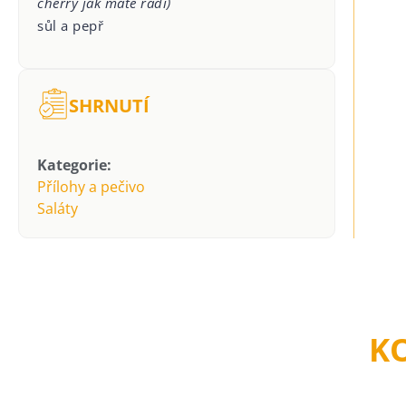
cherry jak máte rádi)
sůl a pepř
SHRNUTÍ
Kategorie:
Přílohy a pečivo
Saláty
K