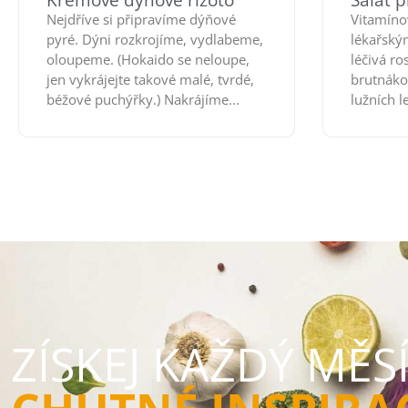
Krémové dýňové rizoto
Salát p
Nejdříve si připravíme dýňové
Vitamíno
pyré. Dýni rozkrojíme, vydlabeme,
lékařským
oloupeme. (Hokaido se neloupe,
léčivá ros
jen vykrájejte takové malé, tvrdé,
brutnákov
béžové puchýřky.) Nakrájíme...
lužních le
ZÍSKEJ KAŽDÝ MĚS