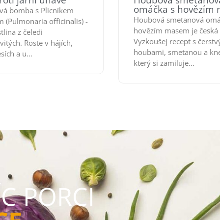
roti jarní únavě
Houbová smetanov
omáčka s hovězím
vá bomba s Plicníkem
Houbová smetanová omá
 (Pulmonaria officinalis) -
hovězím masem je česká k
tlina z čeledi
Vyzkoušej recept s čerst
itých. Roste v hájích,
houbami, smetanou a kn
sích a u...
který si zamiluje...
ÍC PORCI