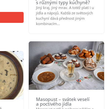
s různými typy kuchyně?
Jiný kraj, jiný mrav. A totéž platí i u
jídla a nápojů. Každá ze světových
kuchyní dává přednost jiným
kombinacím...
Masopust – svátek veselí
a poctivého jídla