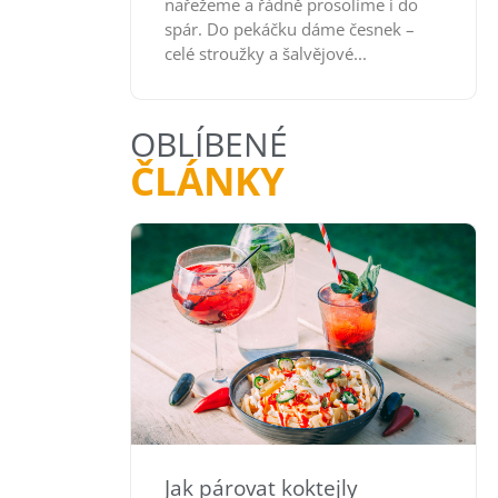
nařežeme a řádně prosolíme i do
spár. Do pekáčku dáme česnek –
celé stroužky a šalvějové...
OBLÍBENÉ
ČLÁNKY
Jak párovat koktejly