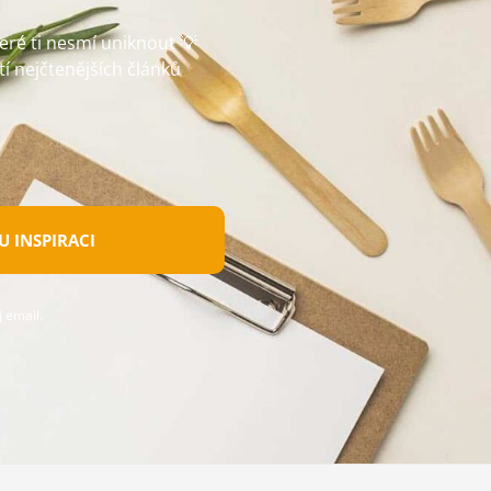
teré ti nesmí uniknout 💡
tí nejčtenějších článků
 INSPIRACI
 email.