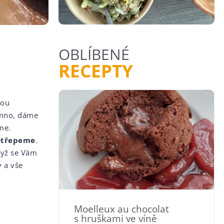
OBLÍBENÉ
RECEPTY
nou
jemno, dáme
me.
rotřepeme
.
dyž se Vám
 a vše
Moelleux au chocolat
s hruškami ve víně